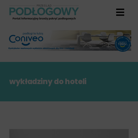
Przejdź
do
zawartości
wykładziny do hoteli