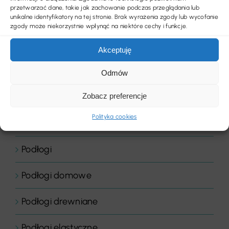
przetwarzać dane, takie jak zachowanie podczas przeglądania lub
unikalne identyfikatory na tej stronie. Brak wyrażenia zgody lub wycofanie
Panele drewniane
zgody może niekorzystnie wpłynąć na niektóre cechy i funkcje.
Parkiety
Akceptuję
Placówki edukacyjne
Odmów
Zobacz preferencje
Płytki dywanowe
Polityka cookies
Płyty
Podłogi
Podłogi domowe
Podłogi drewniane
Podłogi elastyczne