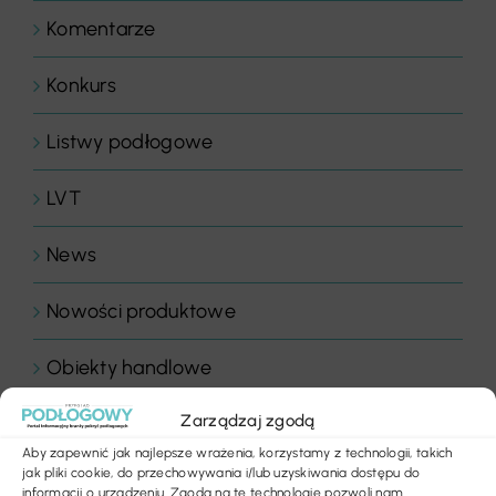
Komentarze
Konkurs
Listwy podłogowe
LVT
News
Nowości produktowe
Obiekty handlowe
Zarządzaj zgodą
Obiekty sportowe
Aby zapewnić jak najlepsze wrażenia, korzystamy z technologii, takich
jak pliki cookie, do przechowywania i/lub uzyskiwania dostępu do
Ogłoszenia
informacji o urządzeniu. Zgoda na te technologie pozwoli nam