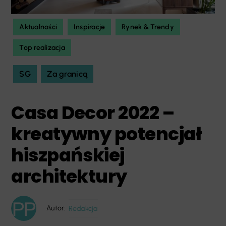
Aktualności
Inspiracje
Rynek & Trendy
Top realizacja
SG
Za granicą
Casa Decor 2022 –
kreatywny potencjał
hiszpańskiej
architektury
Autor:
Redakcja