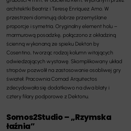
grubości 4 mm, w odcieniu Rem, wybranym przez
architektki Beatriz i Teresę Enríquez Amo. W
przestrzeni dominują dobrze przemyślane
proporcje i symetria. Oryginalny element holu –
marmurową posadzkę, połączono z okładziną
ścienną wykonaną ze spieku Dekton by
Cosentino, tworząc rodzaj kolumn witających
odwiedzających wystawę. Skomplikowany układ
stropów pozwolił na zastosowanie osobliwej gry
świateł. Pracownia Comad Arquitectos
zdecydowała się dodatkowo na dwa blaty i
cztery filary podporowe z Dektonu.
Somos2Studio – „Rzymska
łaźnia”