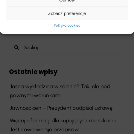
Zobacz preferencje
Polityka cookies
Szukaj
Ostatnie wpisy
Jasna wykładzina w salonie? Tak, ale pod
pewnymi warunkami
Jawność cen – Prezydent podpisał ustawę
Więcej informacji dla kupujących mieszkania.
Jest nowa wersja przepisów