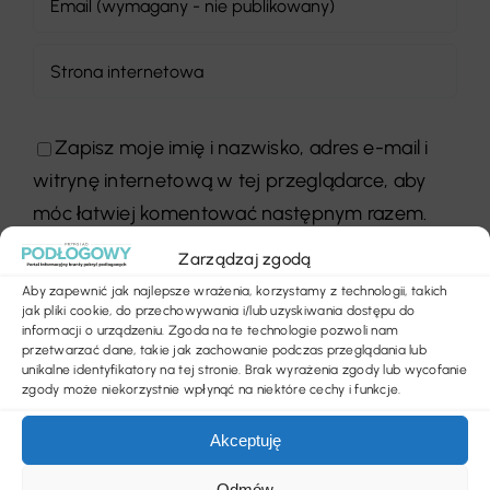
Zapisz moje imię i nazwisko, adres e-mail i
witrynę internetową w tej przeglądarce, aby
móc łatwiej komentować następnym razem.
Zarządzaj zgodą
Aby zapewnić jak najlepsze wrażenia, korzystamy z technologii, takich
jak pliki cookie, do przechowywania i/lub uzyskiwania dostępu do
informacji o urządzeniu. Zgoda na te technologie pozwoli nam
przetwarzać dane, takie jak zachowanie podczas przeglądania lub
unikalne identyfikatory na tej stronie. Brak wyrażenia zgody lub wycofanie
zgody może niekorzystnie wpłynąć na niektóre cechy i funkcje.
Akceptuję
Poprzedni
Następny
Odmów