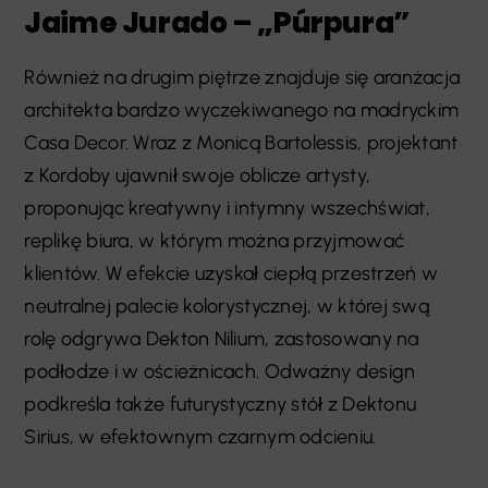
Jaime Jurado – „Púrpura”
Również na drugim piętrze znajduje się aranżacja
architekta bardzo wyczekiwanego na madryckim
Casa Decor. Wraz z Monicą Bartolessis, projektant
z Kordoby ujawnił swoje oblicze artysty,
proponując kreatywny i intymny wszechświat,
replikę biura, w którym można przyjmować
klientów. W efekcie uzyskał ciepłą przestrzeń w
neutralnej palecie kolorystycznej, w której swą
rolę odgrywa Dekton Nilium, zastosowany na
podłodze i w ościeżnicach. Odważny design
podkreśla także futurystyczny stół z Dektonu
Sirius, w efektownym czarnym odcieniu.