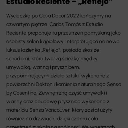
Estudio Reciente – „Reflejo”
Wycieczkę po Casa Decor 2022 kończymy na
czwartym piętrze. Carlos Tomás z Estudio
Reciente proponuje tu przestrzeń pomyślaną jako
osobisty salon kąpielowy. Interpretująca na nowo
luksus łazienka „Reflejo”, posiada skos ze
schodami, które tworzą ścieżkę między
umywalką, wanną i prysznicem,
przypominającymi dzieła sztuki, wykonane z
powierzchni Dekton i kamienia naturalnego Sensa
by Cosentino. Zewnętrzną część umywalki i
wanny oraz obudowę prysznica wykonano z
materiału Sensa Vancouver, który został użyty
również na drzwiach, dzięki czemu cała
przestrzeń zyskała na spójności. We wnętrzach