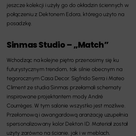
jeszcze kolekcji i użyły go do okładzin ściennych w
połączeniu z Dektonem Edora, którego użyto na
posadzkę.
Sinmas Studio – „Match”
Wchodząc na kolejne piętro przenosimy się ku
futurystycznym trendom, tak silnie obecnym na
tegorocznym Casa Decor. Sigfrido Serra i Mateo
Climent ze studia Sinmas przełamali schematy
inspirowane projektantem mody André
Courrèges. W tym salonie wszystko jest możliwe.
Przełomową i awangardową aranżację uzupełnia
spersonalizowany kolor Dekton ID. Materiał został
użyty zarówno na ścianie, jak i w meblach,