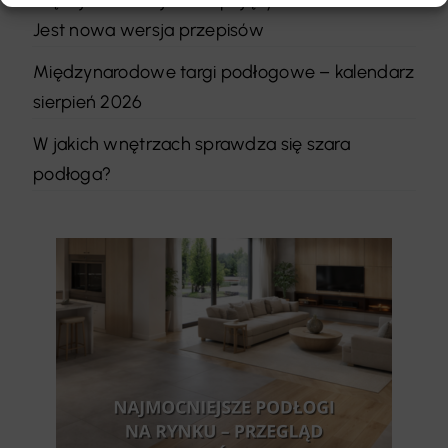
Jest nowa wersja przepisów
Międzynarodowe targi podłogowe – kalendarz
sierpień 2026
W jakich wnętrzach sprawdza się szara
podłoga?