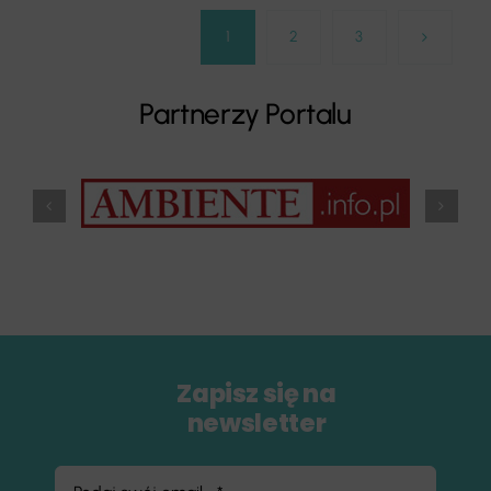
1
2
3
Partnerzy Portalu
Zapisz się na
newsletter