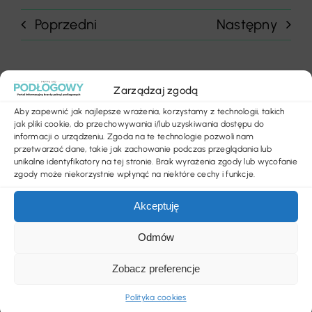
Poprzedni
Następny
Zarządzaj zgodą
Aby zapewnić jak najlepsze wrażenia, korzystamy z technologii, takich
jak pliki cookie, do przechowywania i/lub uzyskiwania dostępu do
Szukaj
informacji o urządzeniu. Zgoda na te technologie pozwoli nam
przetwarzać dane, takie jak zachowanie podczas przeglądania lub
unikalne identyfikatory na tej stronie. Brak wyrażenia zgody lub wycofanie
zgody może niekorzystnie wpłynąć na niektóre cechy i funkcje.
Ostatnie wpisy
Akceptuję
Jasna wykładzina w salonie? Tak, ale pod
Odmów
pewnymi warunkami
Zobacz preferencje
Jawność cen – Prezydent podpisał ustawę
Polityka cookies
Więcej informacji dla kupujących mieszkania.