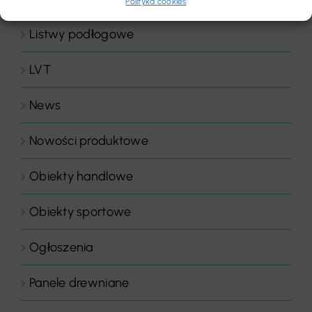
Polityka cookies
Listwy podłogowe
LVT
News
Nowości produktowe
Obiekty handlowe
Obiekty sportowe
Ogłoszenia
Panele drewniane