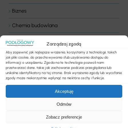
Biznes
Chemia budowlana
Floor Expert Arbiton
Zarządzaj zgodą
Aby zapewnić jak najlepsze wrażenia, korzystamy z technologii, takich
Gastronomia
jak pliki cookie, do przechowywania i/lub uzyskiwania dostępu do
informacji o urządzeniu. Zgoda na te technologie pozwoli nam
przetwarzać dane, takie jak zachowanie podczas przeglądania lub
Hotele & wellness
unikalne identyfikatory na tej stronie. Brak wyrażenia zgody lub wycofanie
zgody może niekorzystnie wpłynąć na niektóre cechy i funkcje.
Inspiracje
Akceptuję
Komentarz dnia
Odmów
Komentarze
Zobacz preferencje
Konkurs