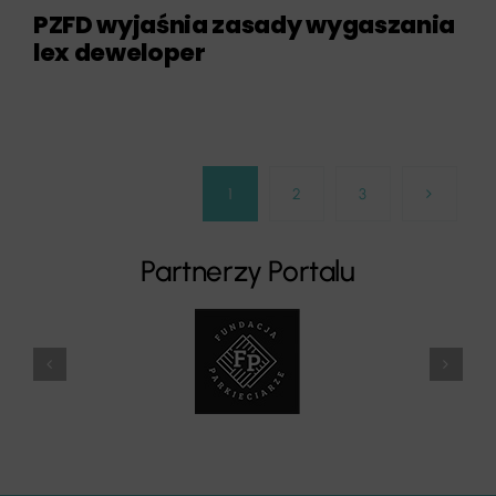
PZFD wyjaśnia zasady wygaszania
lex deweloper
1
2
3
Partnerzy Portalu