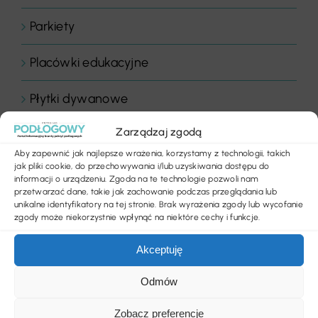
Parkiety
Placówki edukacyjne
Płytki dywanowe
Zarządzaj zgodą
Płyty
Aby zapewnić jak najlepsze wrażenia, korzystamy z technologii, takich
jak pliki cookie, do przechowywania i/lub uzyskiwania dostępu do
Podłogi
informacji o urządzeniu. Zgoda na te technologie pozwoli nam
przetwarzać dane, takie jak zachowanie podczas przeglądania lub
unikalne identyfikatory na tej stronie. Brak wyrażenia zgody lub wycofanie
Podłogi domowe
zgody może niekorzystnie wpłynąć na niektóre cechy i funkcje.
Podłogi drewniane
Akceptuję
Podłogi elastyczne
Odmów
Zobacz preferencje
Podłogi obiektowe