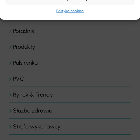
Polityka cookies
Podłoże
Poradnik
Produkty
Puls rynku
PVC
Rynek & Trendy
Służba zdrowia
Strefa wykonawcy