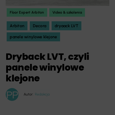
Floor Expert Arbiton
Video & szkolenia
Arbiton
Decora
dryaack LVT
panele winylowe klejone
Dryback LVT, czyli
panele winylowe
klejone
Autor:
Redakcja