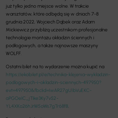
już tylko jedno miejsce wolne. W trakcie
warsztatów, które odbędą się w dniach 7-8
grudnia 2022, Wojciech Dąbek oraz Adam
Mickiewicz przybliżą uczestnikom profesjonalne
technologie montażu okładzin ściennych i
podłogowych, a także najnowsze maszyny
WOLFF.
Ostatni bilet na to wydarzenie można kupić na
https://ekobilet.pl/e/technika-klejenia-wykladzin-
podlogowych-i-okladzin-sciennych-497950?
evt=497950&fbclid=IwAR27gU1bVuEKC-
aPGOeIC_jTike3Ky7v52-
YL4XKo26hJrW5oWs7gTr68f8
.