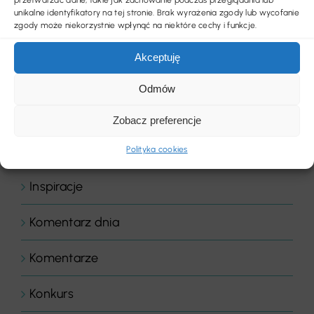
Biznes
unikalne identyfikatory na tej stronie. Brak wyrażenia zgody lub wycofanie
zgody może niekorzystnie wpłynąć na niektóre cechy i funkcje.
Chemia budowlana
Akceptuję
Floor Expert Arbiton
Odmów
Gastronomia
Zobacz preferencje
Hotele & wellness
Polityka cookies
Inspiracje
Komentarz dnia
Komentarze
Konkurs