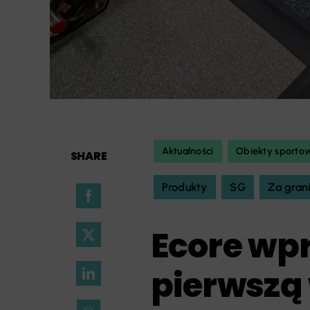
Aktualności
Obiekty sporto
SHARE
Produkty
SG
Za gran
Ecore wp
pierwszą