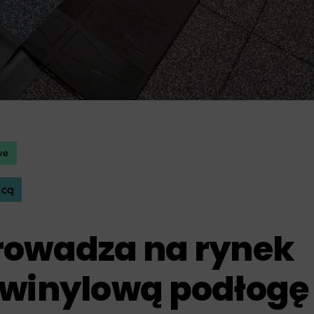
we
icą
rowadza na rynek
 winylową podłogę