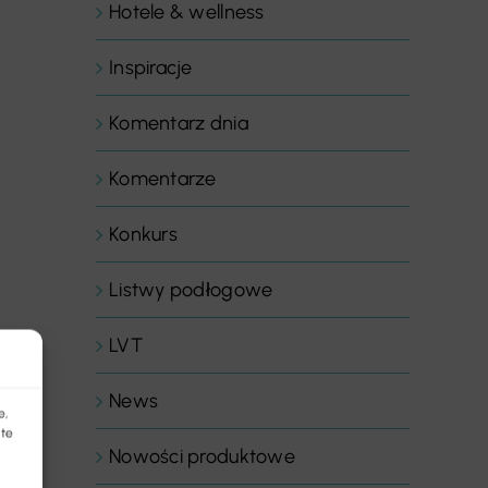
Hotele & wellness
Inspiracje
Komentarz dnia
Komentarze
Konkurs
Listwy podłogowe
ie
LVT
ch
News
e,
 te
Nowości produktowe