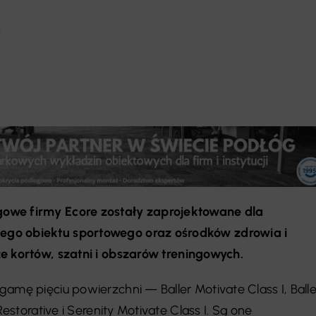
ą
owe firmy Ecore zostały zaprojektowane dla
go obiektu sportowego oraz ośrodków zdrowia i
że kortów,
szatni
i obszarów treningowych.
amę pięciu powierzchni — Baller Motivate Class I, Balle
Restorative i Serenity Motivate Class I. Są one