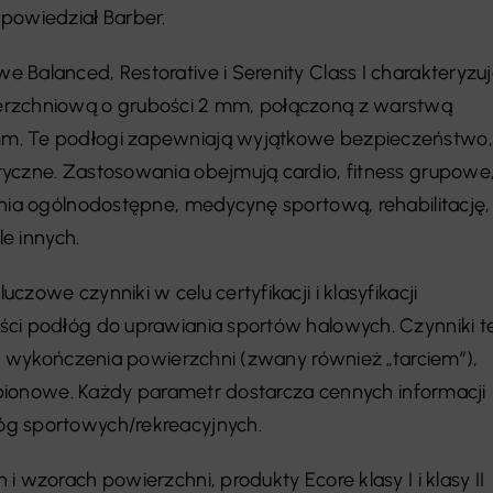
powiedział Barber.
 Balanced, Restorative i Serenity Class I charakteryzu
erzchniową o grubości 2 mm, połączoną z warstwą
m. Te podłogi zapewniają wyjątkowe bezpieczeństwo,
yczne. Zastosowania obejmują cardio, fitness grupowe
enia ogólnodostępne, medycynę sportową, rehabilitację,
le innych.
zowe czynniki w celu certyfikacji i klasyfikacji
ci podłóg do uprawiania sportów halowych. Czynniki t
kt wykończenia powierzchni (zwany również „tarciem”),
e pionowe. Każdy parametr dostarcza cennych informacji
g sportowych/rekreacyjnych.
i wzorach powierzchni, produkty Ecore klasy I i klasy II