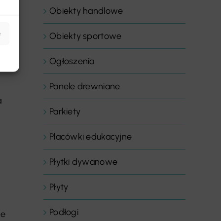
Obiekty handlowe
t
ej
e
Obiekty sportowe
Ogłoszenia
Panele drewniane
a
Parkiety
Placówki edukacyjne
Płytki dywanowe
Płyty
Podłogi
ne