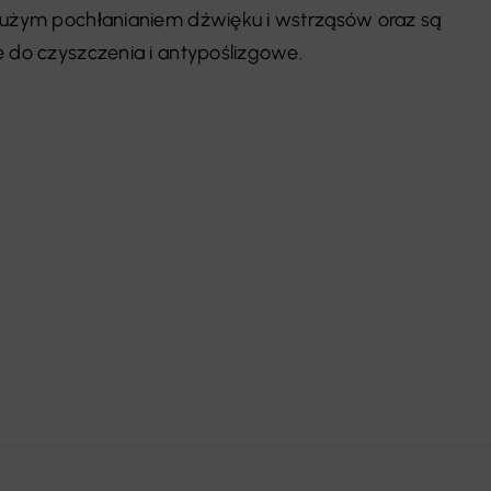
 dużym pochłanianiem dźwięku i wstrząsów oraz są
e do czyszczenia i antypoślizgowe.