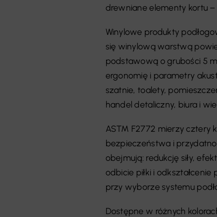
drewniane elementy kortu – 
Winylowe produkty podłogowe
się winylową warstwą powi
podstawową o grubości 5 m
ergonomię i parametry akust
szatnie, toalety, pomieszcz
handel detaliczny, biura i wie
ASTM F2772 mierzy cztery kluc
bezpieczeństwa i przydatnoś
obejmują: redukcję siły, efe
odbicie piłki i odkształceni
przy wyborze systemu podłó
Dostępne w różnych kolorach 