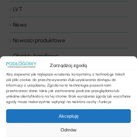
LVT
News
Nowości produktowe
Obiekty handlowe
Zarządzaj zgodą
Obiekty sportowe
Aby zapewnić jak najlepsze wrażenia, korzystamy z technologii, takich
jak pliki cookie, do przechowywania i/lub uzyskiwania dostępu do
informacji o urządzeniu. Zgoda na te technologie pozwoli nam
Ogłoszenia
przetwarzać dane, takie jak zachowanie podczas przeglądania lub
unikalne identyfikatory na tej stronie. Brak wyrażenia zgody lub wycofanie
Panele drewniane
zgody może niekorzystnie wpłynąć na niektóre cechy i funkcje.
Akceptuję
Parkiety
Odmów
Placówki edukacyjne