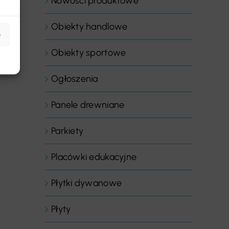
Nowości produktowe
Obiekty handlowe
e
Obiekty sportowe
Ogłoszenia
Panele drewniane
Parkiety
Placówki edukacyjne
Płytki dywanowe
Płyty