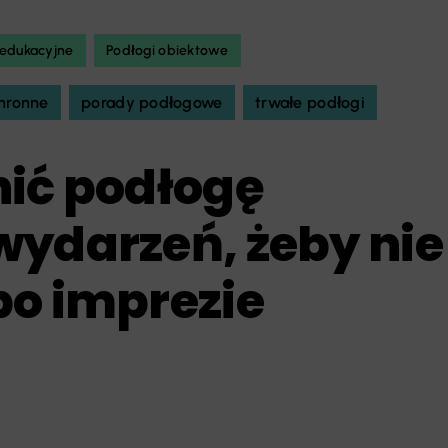
 edukacyjne
Podłogi obiektowe
chronne
porady podłogowe
trwałe podłogi
nić podłogę
wydarzeń, żeby nie
po imprezie