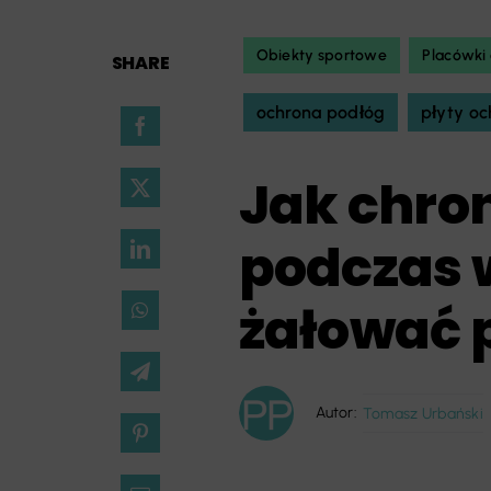
Obiekty sportowe
Placówki
SHARE
ochrona podłóg
płyty o
Jak chro
podczas 
żałować 
Autor:
Tomasz Urbański