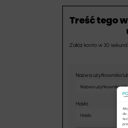
Treść tego w
Załóż konto w 30 sekund 
Nazwa użytkownika lu
Hasło
Aby
do 
tec
prz