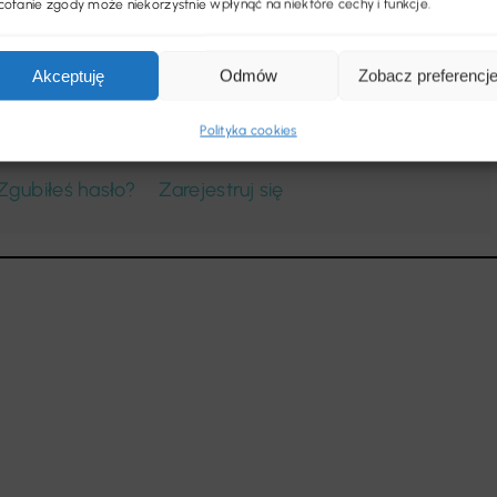
ofanie zgody może niekorzystnie wpłynąć na niektóre cechy i funkcje.
Akceptuję
Odmów
Zobacz preferencj
Zaloguj się
Polityka cookies
Zgubiłeś hasło?
Zarejestruj się