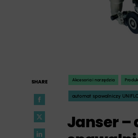
Akcesoria i narzędzia
Produ
SHARE
automat spawalniczy UNIFL
Janser –