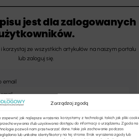
pisu jest dla zalogowanych
użytkowników.
i korzystaj ze wszystkich artykułów na naszym portalu
lub zaloguj się.
b email
Zarządzaj zgodą
 zapewnić jak najlepsze wrażenia, korzystamy z technologii, takich jak pliki cooki
przechowywania i/lub uzyskiwania dostępu do informacji o urządzeniu. Zgoda na
hnologie pozwoli nam przetwarzać dane, takie jak zachowanie podczas
eglądania lub unikalne identyfikatory na tej stronie. Brak wyrażenia zgody lub