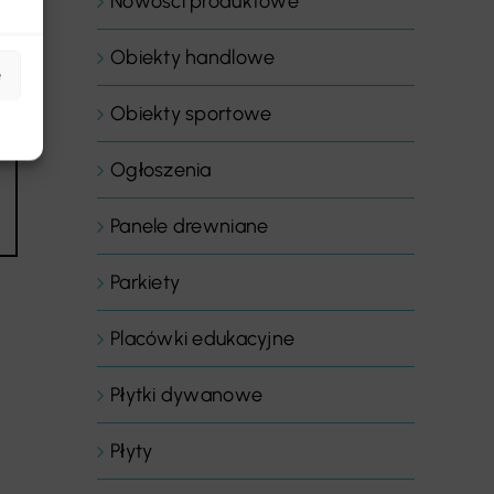
Nowości produktowe
Obiekty handlowe
e
Obiekty sportowe
Ogłoszenia
Panele drewniane
Parkiety
Placówki edukacyjne
Płytki dywanowe
Płyty