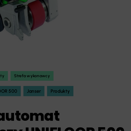
kty
Strefa wykonawcy
OOR 500
Janser
Produkty
 automat