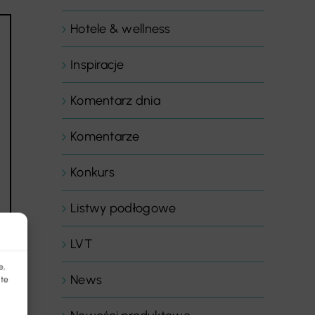
Hotele & wellness
Inspiracje
Komentarz dnia
Komentarze
Konkurs
Listwy podłogowe
LVT
e,
News
 te