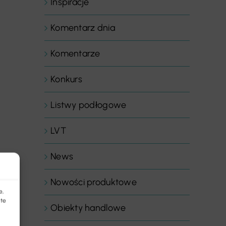
Inspiracje
Komentarz dnia
Komentarze
Konkurs
Listwy podłogowe
LVT
News
Nowości produktowe
e,
 te
Obiekty handlowe