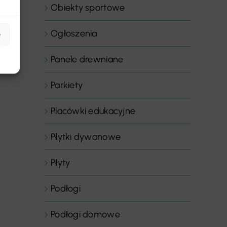
Obiekty sportowe
Ogłoszenia
e
Panele drewniane
Parkiety
Placówki edukacyjne
Płytki dywanowe
Płyty
Podłogi
Podłogi domowe