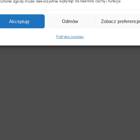
ofanie zgody może niekorzystnie wpłynąć na niektóre cechy i funkcje.
Akceptuję
Odmów
Zobacz preferencj
Polityka cookies