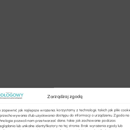
Zarządzaj zgodą
 zapewnić jak najlepsze wrażenia, korzystamy z technologii, takich jak pliki cooki
przechowywania i/lub uzyskiwania dostępu do informacji o urządzeniu. Zgoda na
hnologie pozwoli nam przetwarzać dane, takie jak zachowanie podczas
eglądania lub unikalne identyfikatory na tej stronie. Brak wyrażenia zgody lub