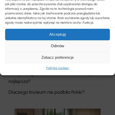
Ostatnie wpisy
jak pliki cookie, do przechowywania i/lub uzyskiwania dostępu do
informacji o urządzeniu. Zgoda na te technologie pozwoli nam
przetwarzać dane, takie jak zachowanie podczas przeglądania lub
Międzynarodowe targi podłogowe – kalendarz
unikalne identyfikatory na tej stronie. Brak wyrażenia zgody lub wycofanie
zgody może niekorzystnie wpłynąć na niektóre cechy i funkcje.
sierpień 2026
Akceptuję
W jakich wnętrzach sprawdza się szara
podłoga?
Odmów
Dane GUS dają powody do optymizmu, ale
Zobacz preferencje
wyzwaniem pozostaje administracja
Polityka cookies
Jaka podłoga do salonu z kominkiem będzie
najlepsza?
Dlaczego linoleum nie podbiło Polski?