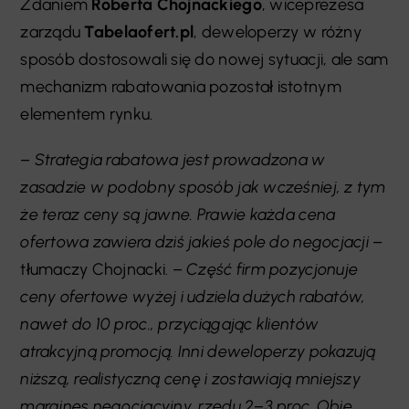
Zdaniem
Roberta Chojnackiego
, wiceprezesa
zarządu
Tabelaofert.pl
, deweloperzy w różny
sposób dostosowali się do nowej sytuacji, ale sam
mechanizm rabatowania pozostał istotnym
elementem rynku.
–
Strategia rabatowa jest prowadzona w
zasadzie w podobny sposób jak wcześniej, z tym
że teraz ceny są jawne. Prawie każda cena
ofertowa zawiera dziś jakieś pole do negocjacji
–
tłumaczy Chojnacki. –
Część firm pozycjonuje
ceny ofertowe wyżej i udziela dużych rabatów,
nawet do 10 proc., przyciągając klientów
atrakcyjną promocją. Inni deweloperzy pokazują
niższą, realistyczną cenę i zostawiają mniejszy
margines negocjacyjny, rzędu 2–3 proc. Obie