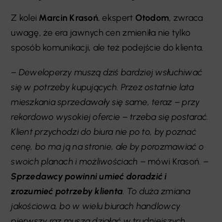
Z kolei
Marcin Krasoń
, ekspert
Otodom
, zwraca
uwagę, że era jawnych cen zmieniła nie tylko
sposób komunikacji, ale też podejście do klienta.
–
Deweloperzy muszą dziś bardziej wsłuchiwać
się w potrzeby kupujących. Przez ostatnie lata
mieszkania sprzedawały się same, teraz
–
przy
rekordowo wysokiej ofercie – trzeba się postarać.
Klient przychodzi do biura nie po to, by poznać
cenę, bo ma ją na stronie, ale by porozmawiać o
swoich planach i możliwościach
– mówi Krasoń. –
Sprzedawcy powinni umieć doradzić i
zrozumieć potrzeby klienta
. To duża zmiana
jakościowa, bo w wielu biurach handlowcy
pierwszy raz muszą działać w trudniejszych