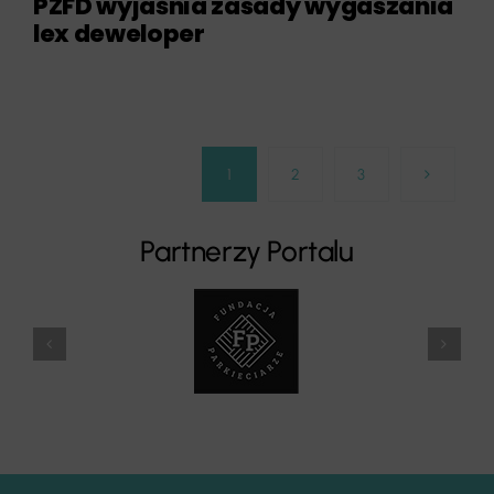
PZFD wyjaśnia zasady wygaszania
lex deweloper
1
2
3
Partnerzy Portalu