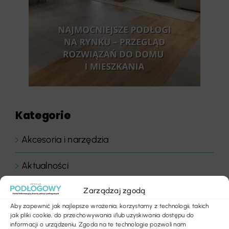
Kategorie
Akcesoria i narzędzia
Aktualności
Zarządzaj zgodą
Bez kategorii
Aby zapewnić jak najlepsze wrażenia, korzystamy z technologii, takich
jak pliki cookie, do przechowywania i/lub uzyskiwania dostępu do
Biura i instytucje
informacji o urządzeniu. Zgoda na te technologie pozwoli nam