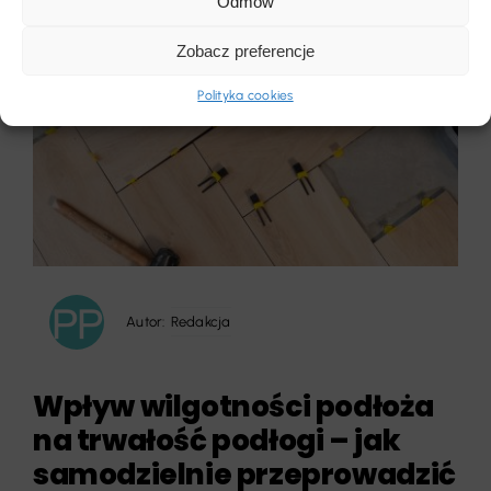
Odmów
Zobacz preferencje
Polityka cookies
Autor:
Redakcja
Wpływ wilgotności podłoża
na trwałość podłogi – jak
samodzielnie przeprowadzić