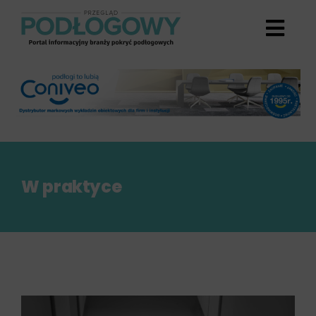
Przejdź
do
zawartości
W praktyce