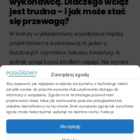
wykonawcą. Dlaczego wciąż
jest trudna – i jak może stać
się przewagą?
W branży wykładzinowej współpraca między
projektantem a wykonawcą to jeden z
kluczowych czynników sukcesu inwestycji. A
jednak wciąż bywa źródłem napięć. Nie wynika
to ze złej woli, lecz [...]
Zarządzaj zgodą
Aby zapewnić jak najlepsze wrażenia, korzystamy z technologii, takich
jak pliki cookie, do przechowywania i/lub uzyskiwania dostępu do
informacji o urządzeniu. Zgoda na te technologie pozwoli nam
przetwarzać dane, takie jak zachowanie podczas przeglądania lub
unikalne identyfikatory na tej stronie. Brak wyrażenia zgody lub wycofanie
zgody może niekorzystnie wpłynąć na niektóre cechy i funkcje.
Akceptuję