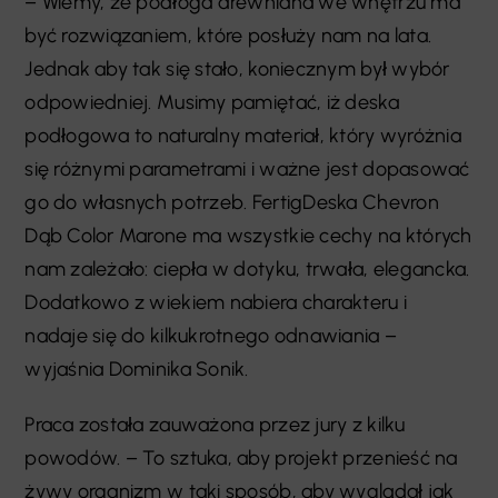
– Wiemy, że podłoga drewniana we wnętrzu ma
być rozwiązaniem, które posłuży nam na lata.
Jednak aby tak się stało, koniecznym był wybór
odpowiedniej. Musimy pamiętać, iż deska
podłogowa to naturalny materiał, który wyróżnia
się różnymi parametrami i ważne jest dopasować
go do własnych potrzeb. FertigDeska Chevron
Dąb Color Marone ma wszystkie cechy na których
nam zależało: ciepła w dotyku, trwała, elegancka.
Dodatkowo z wiekiem nabiera charakteru i
nadaje się do kilkukrotnego odnawiania –
wyjaśnia Dominika Sonik.
Praca została zauważona przez jury z kilku
powodów. – To sztuka, aby projekt przenieść na
żywy organizm w taki sposób, aby wyglądał jak