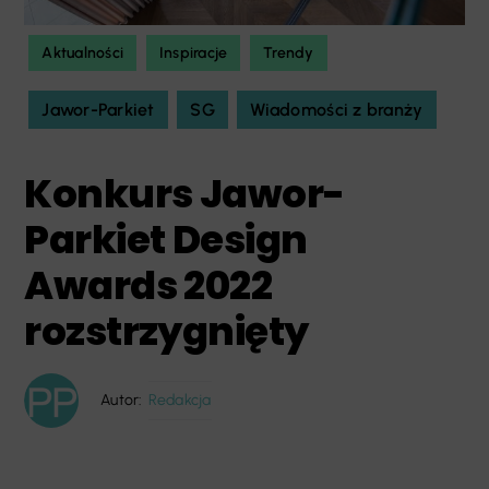
Aktualności
Inspiracje
Trendy
Jawor-Parkiet
SG
Wiadomości z branży
Konkurs Jawor-
Parkiet Design
Awards 2022
rozstrzygnięty
Autor:
Redakcja