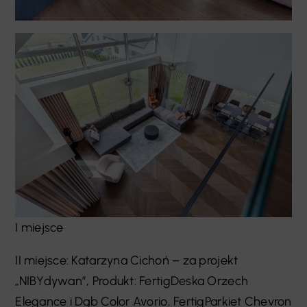
I miejsce
II miejsce: Katarzyna Cichoń – za projekt
„NIBYdywan”, Produkt: FertigDeska Orzech
Elegance i Dąb Color Avorio, FertigParkiet Chevron