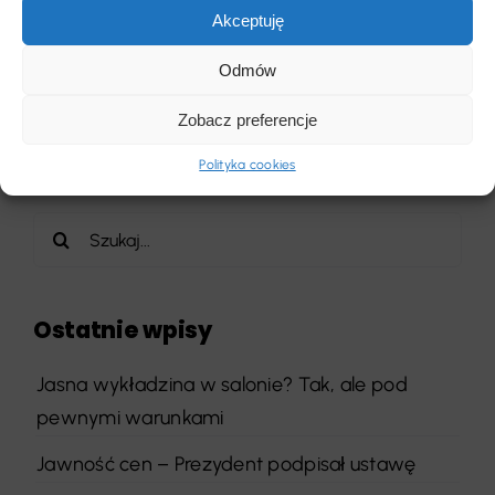
Akceptuję
Poprzedni
Następny
Odmów
Zobacz preferencje
Polityka cookies
Szukaj
Ostatnie wpisy
Jasna wykładzina w salonie? Tak, ale pod
pewnymi warunkami
Jawność cen – Prezydent podpisał ustawę