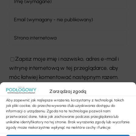
Zapisz moje imię i nazwisko, adres e-mail i
witrynę internetową w tej przeglądarce, aby
móc łatwiej komentować następnym razem.
Zarządzaj zgodą
Aby zapewnić jak najlepsze wrażenia, korzystamy z technologii, takich
jak pliki cookie, do przechowywania i/lub uzyskiwania dostępu do
informacji o urządzeniu. Zgoda na te technologie pozwoli nam
przetwarzać dane, takie jak zachowanie podczas przeglądania lub
unikalne identyfikatory na tej stronie. Brak wyrażenia zgody lub wycofanie
zgody może niekorzystnie wpłynąć na niektóre cechy i funkcje.