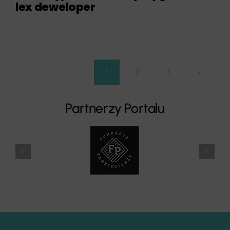
lex deweloper
1
2
3
Partnerzy Portalu