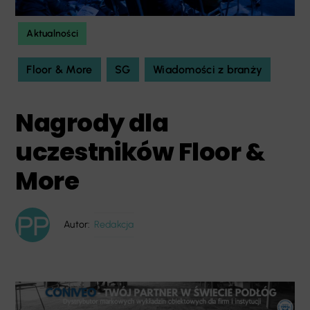
Aktualności
Floor & More
SG
Wiadomości z branży
Nagrody dla
uczestników Floor &
More
Autor:
Redakcja