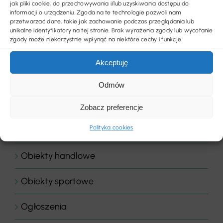
Komentarze
jak pliki cookie, do przechowywania i/lub uzyskiwania dostępu do
informacji o urządzeniu. Zgoda na te technologie pozwoli nam
przetwarzać dane, takie jak zachowanie podczas przeglądania lub
Konkurs
unikalne identyfikatory na tej stronie. Brak wyrażenia zgody lub wycofanie
zgody może niekorzystnie wpłynąć na niektóre cechy i funkcje.
Listwy podłogowe
Akceptuję
LVT
Odmów
News
Zobacz preferencje
Polityka cookies
Nowości produktowe
Obiekty handlowe
Obiekty sportowe
Ogłoszenia