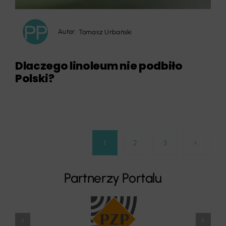
Autor:
Tomasz Urbański
Dlaczego linoleum nie podbiło
Polski?
1
2
3
Partnerzy Portalu