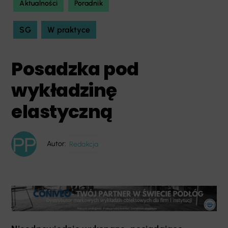
Aktualności
Poradnik
SG
W praktyce
Posadzka pod
wykładzinę
elastyczną
Autor:
Redakcja