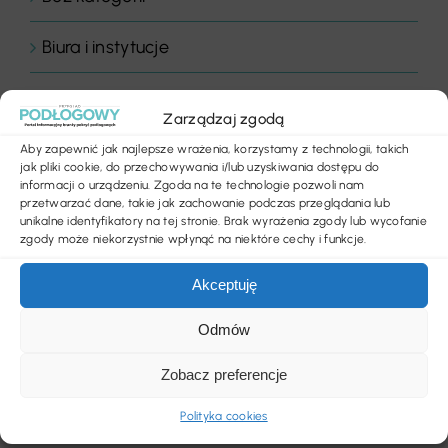
Biura i instytucje
Biznes
Zarządzaj zgodą
Chemia budowlana
Aby zapewnić jak najlepsze wrażenia, korzystamy z technologii, takich
jak pliki cookie, do przechowywania i/lub uzyskiwania dostępu do
informacji o urządzeniu. Zgoda na te technologie pozwoli nam
Floor Expert Arbiton
przetwarzać dane, takie jak zachowanie podczas przeglądania lub
unikalne identyfikatory na tej stronie. Brak wyrażenia zgody lub wycofanie
zgody może niekorzystnie wpłynąć na niektóre cechy i funkcje.
Gastronomia
Akceptuję
Hotele & wellness
Odmów
Inspiracje
Zobacz preferencje
Komentarz dnia
Polityka cookies