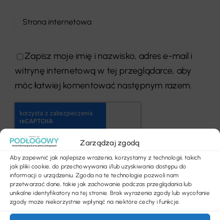
Zapisz moje imię i nazwisko, adres e-mail i
witrynę internetową w tej przeglądarce, aby
móc łatwiej komentować następnym razem.
Zarządzaj zgodą
Aby zapewnić jak najlepsze wrażenia, korzystamy z technologii, takich
jak pliki cookie, do przechowywania i/lub uzyskiwania dostępu do
informacji o urządzeniu. Zgoda na te technologie pozwoli nam
przetwarzać dane, takie jak zachowanie podczas przeglądania lub
unikalne identyfikatory na tej stronie. Brak wyrażenia zgody lub wycofanie
zgody może niekorzystnie wpłynąć na niektóre cechy i funkcje.
Poprzedni
Następny