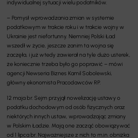
indywidualnej sytuacji wielu podatników.
– Pomysł wprowadzania zmian w systemie
podatkowym w trakcie roku i w trakcie wojny w
Ukrainie jest niefortunny. Niemniej Polski Ład
wszedł w życie, jeszcze zanim ta wojna się
zaczęła, i już wtedy zawierał na tyle dużo usterek,
że koniecznie trzeba było go poprawić – mówi
agencji Newseria Biznes Kamil Sobolewski,
główny ekonomista Pracodawców RP.
12 maja br. Sejm przyjął nowelizację ustawy o
podatku dochodowym od osób fizycznych oraz
niektórych innych ustaw, wprowadzając zmiany
w Polskim Ładzie. Mają one zacząć obowiązywać
od 1 lipca br. Najważniejsze z nich to m.in. obniżka