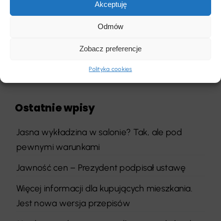
Akceptuję
Odmów
Zobacz preferencje
Szukaj
Polityka cookies
Ostatnie wpisy
Jasna wykładzina w salonie? Tak, ale pod
pewnymi warunkami
Jawność cen – Prezydent podpisał ustawę
Więcej informacji dla kupujących mieszkania.
Jest nowa wersja przepisów