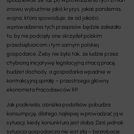
spodziewali, że tuż po wprowadzeniu tych zmian
znowu wybuchnie jakiś kryzys, jakaś pandemia,
wojna, która spowoduje, że od jakości
wprowadzenia tych przepisów będzie zależało
to, by nie podcięły one skrzydeł polskim
przedsiębiorcom i tym samym polskiej
gospodarce. Żeby nie było tak, że ludzie przez
chybioną inicjatywę legislacyjną stracą pracę,
budżet dochody, a gospodarka wpadnie w
kontrakcyjną spiralę – przestrzega główny
ekonomista Pracodawców RP.
Jak podkreśla, obniżka podatków pobudza
konsumpcję, dlatego najlepiej wprowadzać ją w
sytuacji, kiedy koniunktura jest słaba. Dziś jednak
sytuacja gospodarcza nie jest zła – bezrobocie