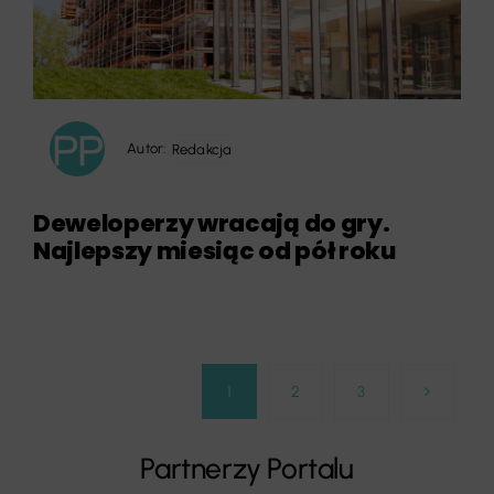
Autor:
Redakcja
Deweloperzy wracają do gry.
Najlepszy miesiąc od pół roku
1
2
3
Partnerzy Portalu