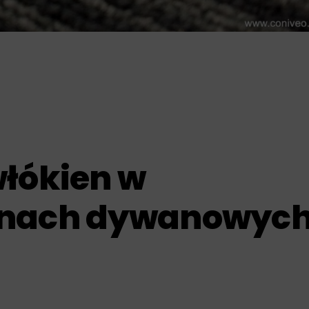
włókien w
inach dywanowyc