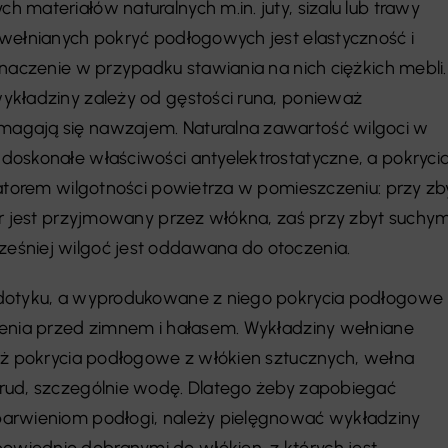
 materiałów naturalnych m.in. juty, sizalu lub trawy
wełnianych pokryć podłogowych jest elastyczność i
znaczenie w przypadku stawiania na nich ciężkich mebli.
ykładziny zależy od gęstości runa, ponieważ
agają się nawzajem. Naturalna zawartość wilgoci w
oskonałe właściwości antyelektrostatyczne, a pokryci
zatorem wilgotności powietrza w pomieszczeniu: przy zb
ar jest przyjmowany przez włókna, zaś przy zbyt suchy
śniej wilgoć jest oddawana do otoczenia.
dotyku, a wyprodukowane z niego pokrycia podłogowe
zenia przed zimnem i hałasem. Wykładziny wełniane
iż pokrycia podłogowe z włókien sztucznych, wełna
rud, szczególnie wodę. Dlatego żeby zapobiegać
arwieniom podłogi, należy pielęgnować wykładziny