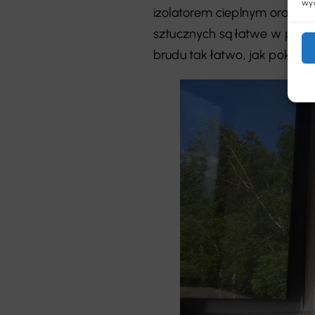
wyc
izolatorem cieplnym oraz a
sztucznych są łatwe w pielęg
brudu tak łatwo, jak pokry