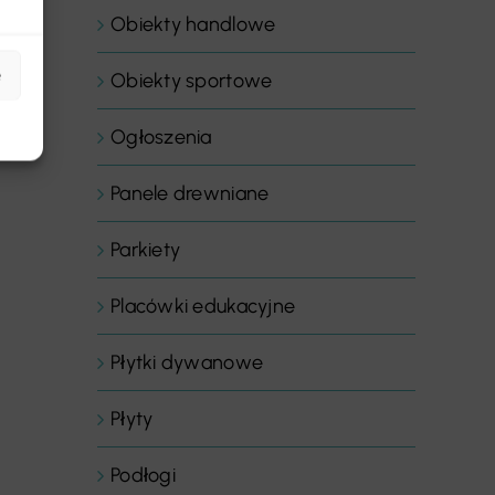
Obiekty handlowe
e
Obiekty sportowe
Ogłoszenia
Panele drewniane
Parkiety
Placówki edukacyjne
Płytki dywanowe
Płyty
Podłogi