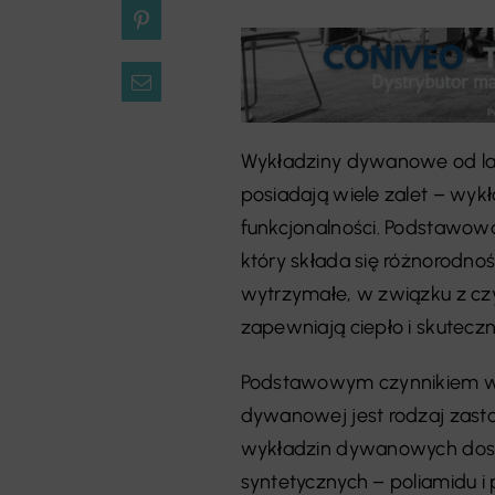
Wykładziny dywanowe od la
posiadają wiele zalet – wy
funkcjonalności. Podstawową
który składa się różnorodnoś
wytrzymałe, w związku z czy
zapewniają ciepło i skuteczn
Podstawowym czynnikiem wp
dywanowej jest rodzaj zast
wykładzin dywanowych dostę
syntetycznych – poliamidu i 