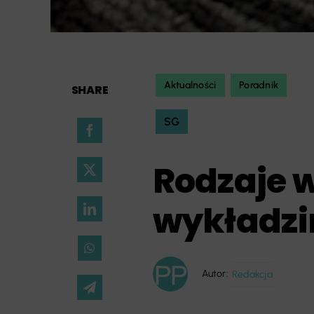
Aktualności
Poradnik
SHARE
SG
Rodzaje 
wykładz
Autor:
Redakcja