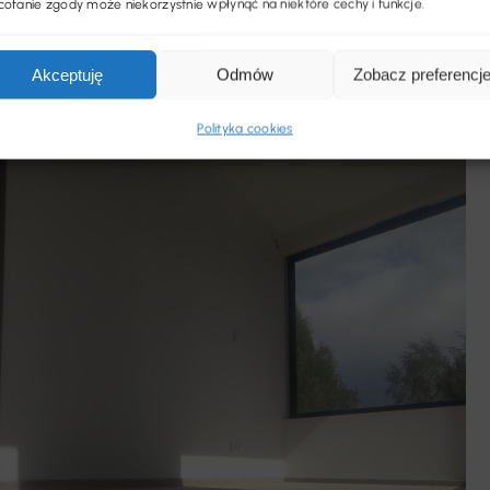
ofanie zgody może niekorzystnie wpłynąć na niektóre cechy i funkcje.
kustycznym. Ponadto dywany i wykładziny z włókien
nacji, ponieważ polipropylen i poliamid nie przyswajają
Akceptuję
Odmów
Zobacz preferencj
cia podłogowe wykonane z wełny.
Polityka cookies