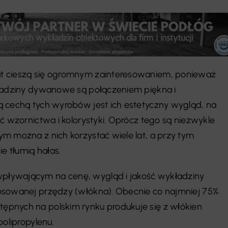
t cieszą się ogromnym zainteresowaniem, ponieważ
kładziny dywanowe są połączeniem piękna i
 cechą tych wyrobów jest ich estetyczny wygląd, na
ć wzornictwa i kolorystyki. Oprócz tego są niezwykle
m można z nich korzystać wiele lat, a przy tym
ie tłumią hałas.
ływającym na cenę, wygląd i jakość wykładziny
osowanej przędzy (włókna). Obecnie co najmniej 75%
pnych na polskim rynku produkuje się z włókien
polipropylenu.