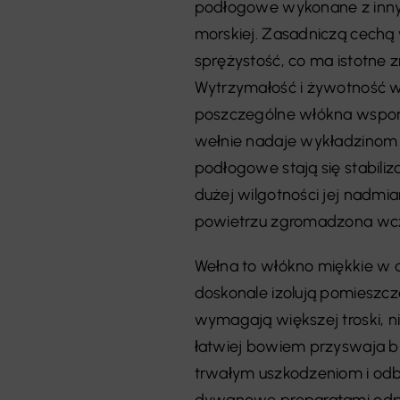
podłogowe wykonane z innych
morskiej. Zasadniczą cechą 
sprężystość, co ma istotne 
Wytrzymałość i żywotność w
poszczególne włókna wspom
wełnie nadaje wykładzinom d
podłogowe stają się stabili
dużej wilgotności jej nadmi
powietrzu zgromadzona wcze
Wełna to włókno miękkie w 
doskonale izolują pomieszc
wymagają większej troski, n
łatwiej bowiem przyswaja b
trwałym uszkodzeniom i odb