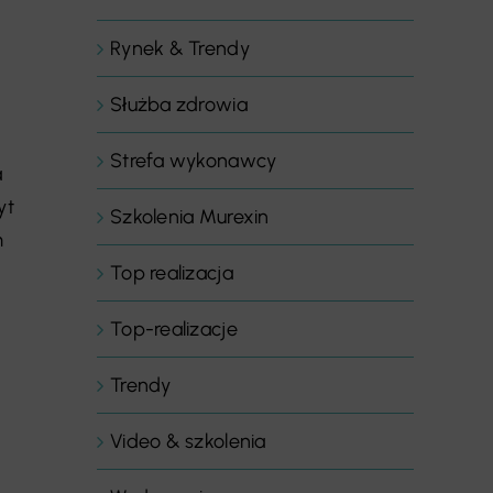
Rynek & Trendy
Służba zdrowia
Strefa wykonawcy
a
yt
Szkolenia Murexin
m
Top realizacja
Top-realizacje
Trendy
Video & szkolenia