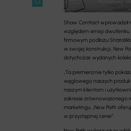
Shaw Contract wprowadził n
względem emisji dwutlenku 
firmowym podłożu StrataWor
w swojej konstrukcji, New P
dotychczas wydanych kolekc
„Ta premiera nie tylko poka
węglowego naszych produk
naszym klientom i użytkow
zakresie zrównoważonego ro
marketingu. „New Path ofer
w przystępnej cenie”.
New Path wykorzystuje włó