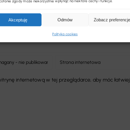
ofanie zgody może niekorzystnie wpłynąć na niektóre cechy i funkcje.
Akceptuję
Odmów
Zobacz preferencj
Polityka cookies
 witrynę internetową w tej przeglądarce, aby móc łatwiej