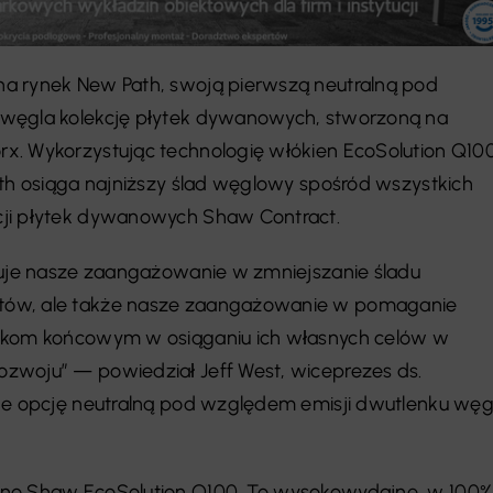
a rynek New Path, swoją pierwszą neutralną pod
węgla kolekcję płytek dywanowych, stworzoną na
x. Wykorzystując technologię włókien EcoSolution Q10
ath osiąga najniższy ślad węglowy spośród wszystkich
ji płytek dywanowych Shaw Contract.
zuje nasze zaangażowanie w zmniejszanie śladu
tów, ale także nasze zaangażowanie w pomaganie
nikom końcowym w osiąganiu ich własnych celów w
zwoju” — powiedział Jeff West, wiceprezes ds.
uje opcję neutralną pod względem emisji dwutlenku węg
kno Shaw EcoSolution Q100. To wysokowydajne, w 100