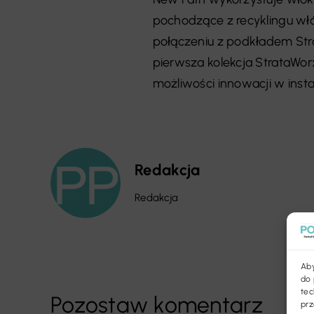
pochodzące z recyklingu wł
połączeniu z podkładem Str
pierwsza kolekcja StrataWo
możliwości innowacji w instal
Redakcja
Redakcja
Aby
do 
tec
Pozostaw komentarz
prz