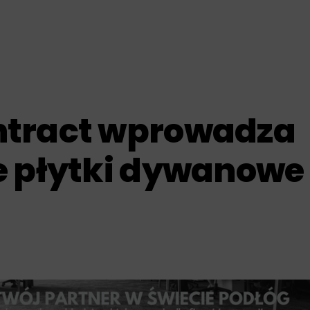
tract wprowadza
e płytki dywanowe