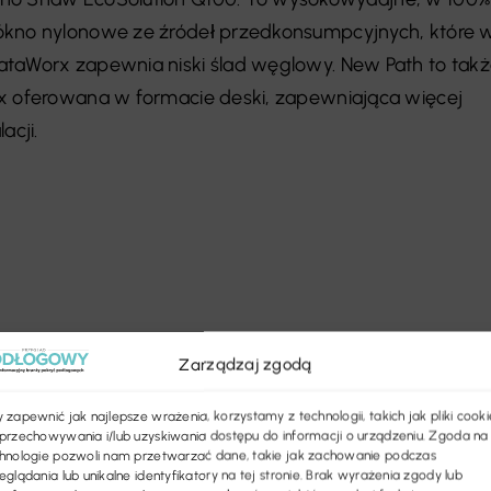
ókno nylonowe ze źródeł przedkonsumpcyjnych, które 
ataWorx zapewnia niski ślad węglowy. New Path to tak
rx oferowana w formacie deski, zapewniająca więcej
acji.
Zarządzaj zgodą
 zapewnić jak najlepsze wrażenia, korzystamy z technologii, takich jak pliki cooki
przechowywania i/lub uzyskiwania dostępu do informacji o urządzeniu. Zgoda na
hnologie pozwoli nam przetwarzać dane, takie jak zachowanie podczas
eglądania lub unikalne identyfikatory na tej stronie. Brak wyrażenia zgody lub