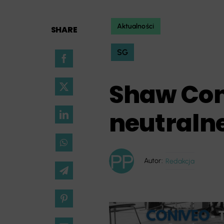
Aktualności
SHARE
SG
Shaw Con
neutraln
Autor:
Redakcja