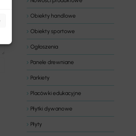
Nowości produktowe
Obiekty handlowe
e
Obiekty sportowe
Ogłoszenia
Panele drewniane
Parkiety
Placówki edukacyjne
Płytki dywanowe
Płyty