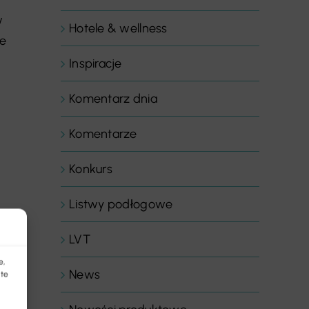
w
Hotele & wellness
że
Inspiracje
Komentarz dnia
Komentarze
Konkurs
Listwy podłogowe
LVT
e,
News
 te