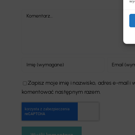
wyc
Comment
Zapisz moje imię i nazwisko, adres e-mail i
komentować następnym razem.