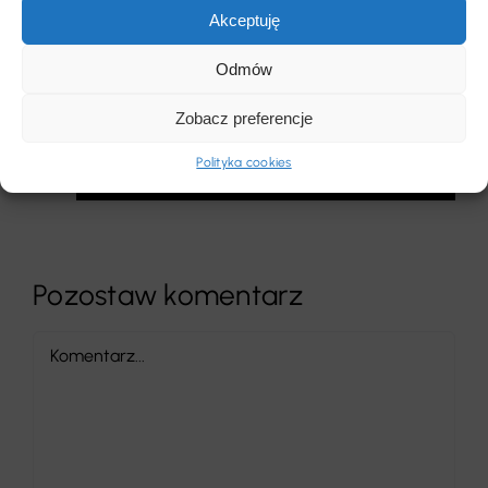
Akceptuję
Roksana Szczepaniak
2025-05-15 at 14:41
-
Odmów
Odpowiedz
Dziękujemy i do zobaczenia za
Zobacz preferencje
rok!
Polityka cookies
Pozostaw komentarz
Comment