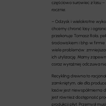
częściowo surowiec z lasu 
rocznie.
– Odzysk i wielokrotne wyk
chcemy chronić lasy i ogran
przekonuje Tomasz Rola, pe
środowiskiem i bhp w firmie
wiele problemów: zmniejsza
ich utylizację. Mamy zapew
coraz wyraźniej odczuwa nie
Recykling drewna to racjona
zamkniętym, ale dla produ
lasów jest niewspółmierna d
jest również dostępność pro
produkcji płyt. Przemysł mus