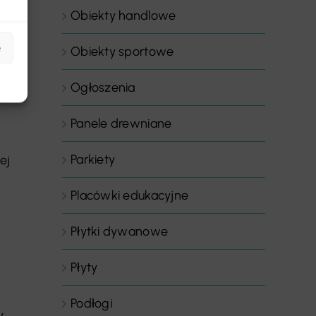
Obiekty handlowe
e
Obiekty sportowe
la
Ogłoszenia
Panele drewniane
Parkiety
ej
Placówki edukacyjne
Płytki dywanowe
Płyty
Podłogi
y