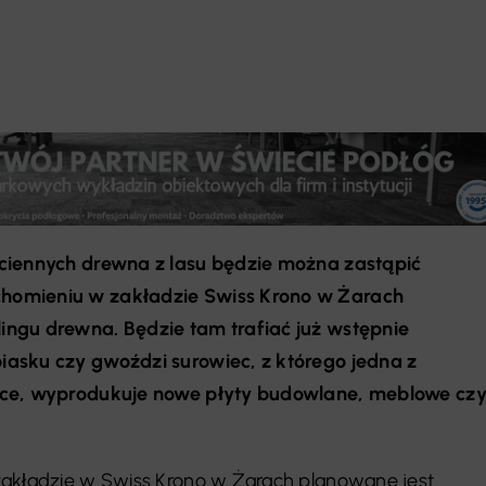
ciennych drewna z lasu będzie można zastąpić
homieniu w zakładzie Swiss Krono w Żarach
ngu drewna. Będzie tam trafiać już wstępnie
asku czy gwoździ surowiec, z którego jedna z
sce, wyprodukuje nowe płyty budowlane, meblowe cz
zakładzie w Swiss Krono w Żarach planowane jest