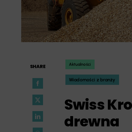
Aktualności
SHARE
Wiadomości z branży
Swiss Kro
drewna