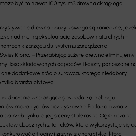
– może być to nawet 100 tys. m3 drewna okrągłego
orzystywanie drewna poużytkowego są konieczne, jeżeli
iczyć nadmierną eksploatację zasobów naturalnych –
łnomocnik zarządu ds. systemu zarządzania
 Swiss Krono. – Przerabiając zużyte drewno eliminujemy
my ilość składowanych odpadów i koszty ponoszone n
nione dodatkowe źródło surowca, którego niedobory
 tylko branża płytowa.
lne działanie wspierające gospodarkę o obiegu
centów może być również zyskowne. Podaż drewna z
o potrzeb rynku, a jego ceny stale rosną. Ograniczona
duktów ubocznych z tartaków, które wykorzystuje się d
i konkurować o trociny i zrzyny z energetyką, która