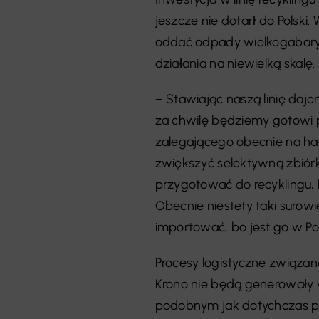
jeszcze nie dotarł do Polsk
oddać odpady wielkogabaryto
działania na niewielką skalę.
– Stawiając naszą linię daj
za chwilę będziemy gotowi p
zalegającego obecnie na ha
zwiększyć selektywną zbió
przygotować do recyklingu, 
Obecnie niestety taki surow
importować, bo jest go w Pol
Procesy logistyczne związa
Krono nie będą generowały 
podobnym jak dotychczas p