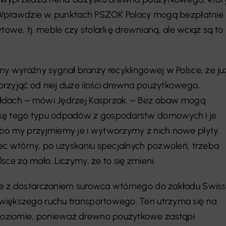
i. Wprawdzie w punktach PSZOK Polacy mogą bezpłatnie
we, tj. meble czy stolarkę drewnianą, ale wciąż są to
emy wyraźny sygnał branży recyklingowej w Polsce, że ju
rzyjąć od niej duże ilości drewna poużytkowego,
łdach – mówi Jędrzej Kasprzak. – Bez obaw mogą
rkę tego typu odpadów z gospodarstw domowych i je
bo my przyjmiemy je i wytworzymy z nich nowe płyty.
iec wtórny, po uzyskaniu specjalnych pozwoleń, trzeba
sce za mało. Liczymy, że to się zmieni.
ne z dostarczaniem surowca wtórnego do zakładu Swiss
większego ruchu transportowego. Ten utrzyma się na
oziomie, ponieważ drewno poużytkowe zastąpi