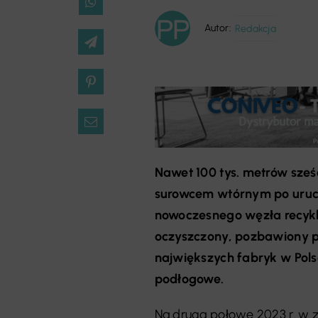
Autor:
Redakcja
Nawet 100 tys. metrów sześ
surowcem wtórnym po uruc
nowoczesnego węzła recykli
oczyszczony, pozbawiony pi
największych fabryk w Pol
podłogowe.
Na drugą połowę 2023 r. w 