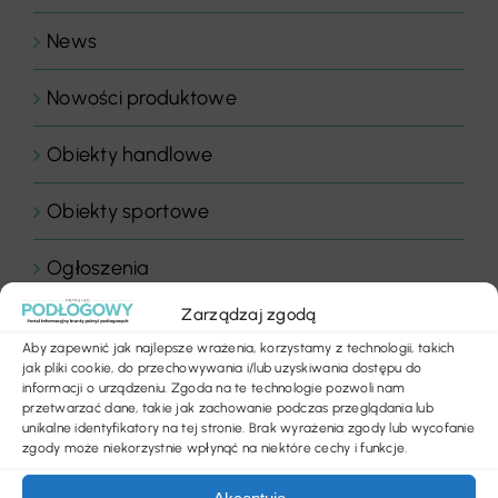
News
Nowości produktowe
Obiekty handlowe
Obiekty sportowe
Ogłoszenia
Zarządzaj zgodą
Panele drewniane
Aby zapewnić jak najlepsze wrażenia, korzystamy z technologii, takich
jak pliki cookie, do przechowywania i/lub uzyskiwania dostępu do
Parkiety
informacji o urządzeniu. Zgoda na te technologie pozwoli nam
przetwarzać dane, takie jak zachowanie podczas przeglądania lub
unikalne identyfikatory na tej stronie. Brak wyrażenia zgody lub wycofanie
Placówki edukacyjne
zgody może niekorzystnie wpłynąć na niektóre cechy i funkcje.
Płytki dywanowe