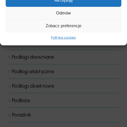
Akceptuję
Płyty
Odmów
Zobacz preferencje
Podłogi
Polityka cookies
Podłogi domowe
Podłogi drewniane
Podłogi elastyczne
Podłogi obiektowe
Podłoże
Poradnik