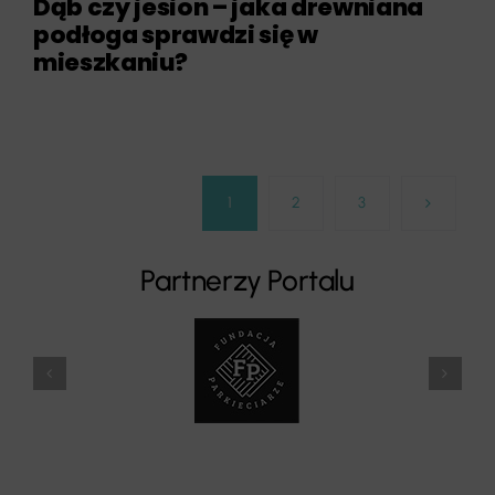
Dąb czy jesion – jaka drewniana
podłoga sprawdzi się w
mieszkaniu?
1
2
3
Partnerzy Portalu