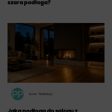
szara podłoga?
Autor:
Redakcja
Jaka podłoga do salonu z