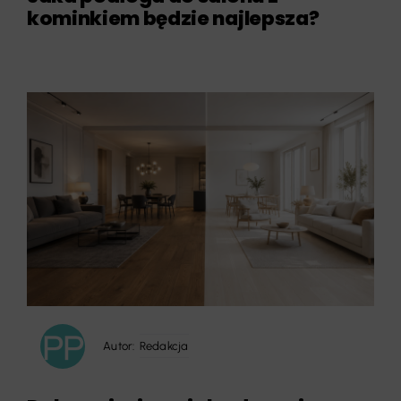
kominkiem będzie najlepsza?
Autor:
Redakcja