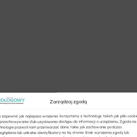
Zarządzaj zgodą
 zapewnić jak najlepsze wrażenia, korzystamy z technologii, takich jak pliki cooki
przechowywania i/lub uzyskiwania dostępu do informacji o urządzeniu. Zgoda na
hnologie pozwoli nam przetwarzać dane, takie jak zachowanie podczas
eglądania lub unikalne identyfikatory na tej stronie. Brak wyrażenia zgody lub