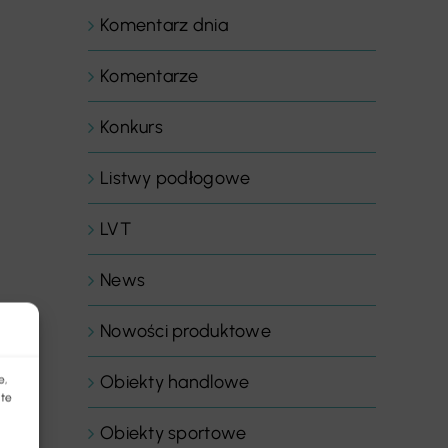
Komentarz dnia
Komentarze
Konkurs
Listwy podłogowe
LVT
News
Nowości produktowe
Obiekty handlowe
e,
 te
Obiekty sportowe