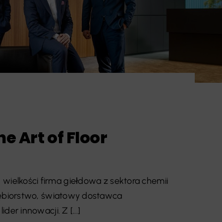
e Art of Floor
iej wielkości firma giełdowa z sektora chemii
ębiorstwo, światowy dostawca
r innowacji. Z [...]