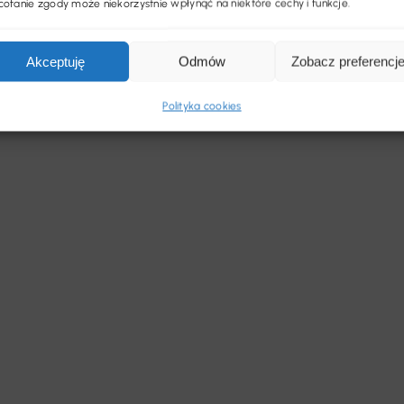
ofanie zgody może niekorzystnie wpłynąć na niektóre cechy i funkcje.
Akceptuję
Odmów
Zobacz preferencj
Polityka cookies