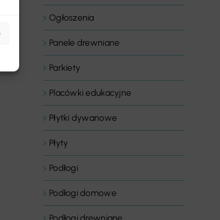
Ogłoszenia
e
Panele drewniane
Parkiety
Placówki edukacyjne
Płytki dywanowe
Płyty
Podłogi
Podłogi domowe
Podłogi drewniane