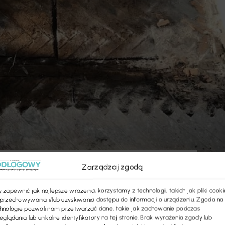
Zarządzaj zgodą
 zapewnić jak najlepsze wrażenia, korzystamy z technologii, takich jak pliki cooki
przechowywania i/lub uzyskiwania dostępu do informacji o urządzeniu. Zgoda na
ltu w posadzce, która
hnologie pozwoli nam przetwarzać dane, takie jak zachowanie podczas
eglądania lub unikalne identyfikatory na tej stronie. Brak wyrażenia zgody lub