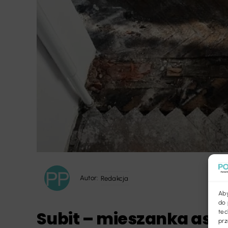
Autor:
Redakcja
Aby
do 
Subit – mieszanka asfa
tec
prz