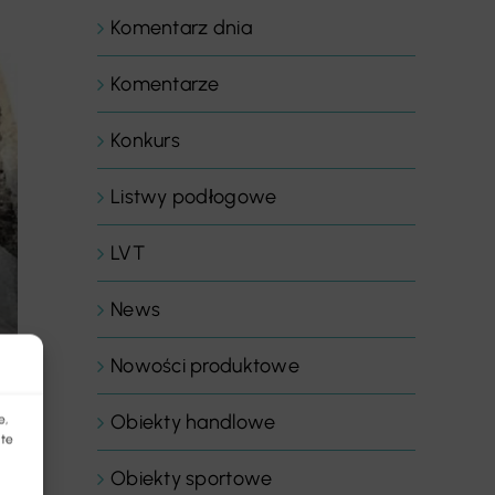
Komentarz dnia
Komentarze
Konkurs
Listwy podłogowe
LVT
News
Nowości produktowe
Obiekty handlowe
e,
 te
Obiekty sportowe