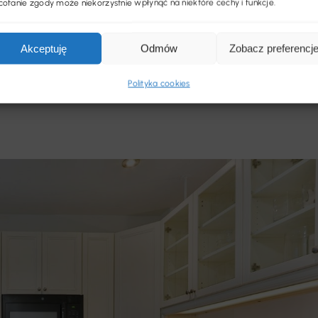
ofanie zgody może niekorzystnie wpłynąć na niektóre cechy i funkcje.
a uznać za bombę z opóźnionym zapłonem. Na
Akceptuję
Odmów
Zobacz preferencj
. podczas budowy domów i kładzenia
Polityka cookies