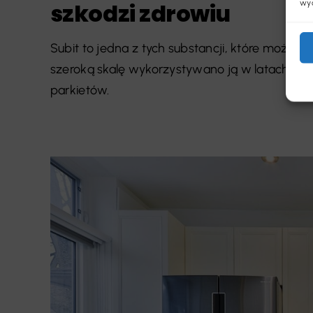
wyc
szkodzi zdrowiu
Subit to jedna z tych substancji, które możn
szeroką skalę wykorzystywano ją w latach 80
parkietów.