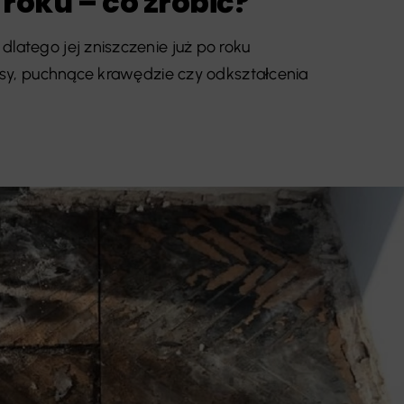
roku – co zrobić?
latego jej zniszczenie już po roku
rysy, puchnące krawędzie czy odkształcenia