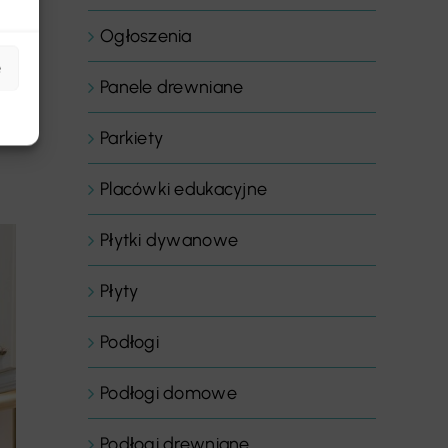
Ogłoszenia
e
Panele drewniane
Parkiety
Placówki edukacyjne
Płytki dywanowe
Płyty
Podłogi
Podłogi domowe
Podłogi drewniane