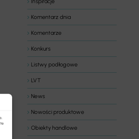
Inspiracje
Komentarz dnia
Komentarze
Konkurs
Listwy podłogowe
LVT
News
Nowości produktowe
e,
 te
Obiekty handlowe