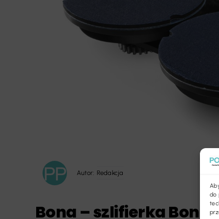
Autor:
Redakcja
Aby
do 
tec
Bona – szlifierka Bona
prz