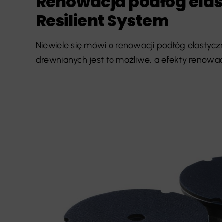
Renowacja podłóg ela
Resilient System
Niewiele się mówi o renowacji podłóg elastyc
drewnianych jest to możliwe, a efekty renowacji 