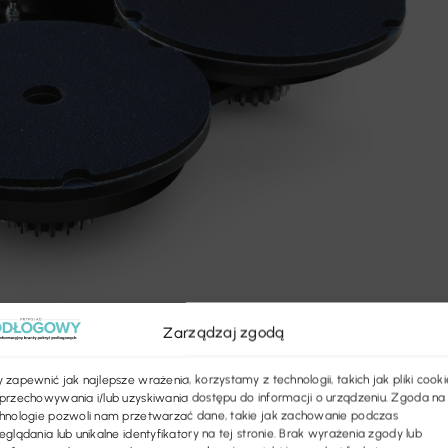
Zarządzaj zgodą
 zapewnić jak najlepsze wrażenia, korzystamy z technologii, takich jak pliki cooki
przechowywania i/lub uzyskiwania dostępu do informacji o urządzeniu. Zgoda na
hnologie pozwoli nam przetwarzać dane, takie jak zachowanie podczas
 ErgoEdge
eglądania lub unikalne identyfikatory na tej stronie. Brak wyrażenia zgody lub