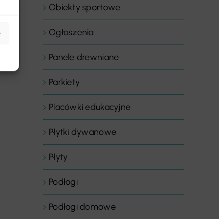
Obiekty sportowe
Ogłoszenia
e
Panele drewniane
Parkiety
Placówki edukacyjne
Płytki dywanowe
Płyty
Podłogi
Podłogi domowe