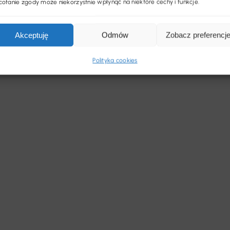
ofanie zgody może niekorzystnie wpłynąć na niektóre cechy i funkcje.
nie szerzej i bliżej niż kiedykolwiek. Dzięki
konywać nawet do 90 proc. wszystkich
Akceptuję
Odmów
Zobacz preferencj
Polityka cookies