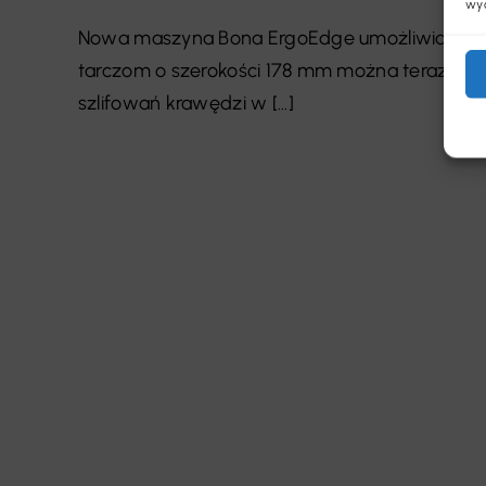
wyc
Nowa maszyna Bona ErgoEdge umożliwia szlifowa
tarczom o szerokości 178 mm można teraz wy
szlifowań krawędzi w [...]