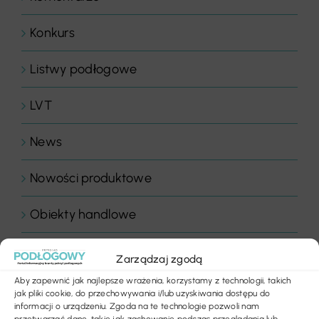
Konkurs
Listwy podłogowe
LVT
News
Nowości produktowe
Obiekty handlowe
Obiekty sportowe
Zarządzaj zgodą
Aby zapewnić jak najlepsze wrażenia, korzystamy z technologii, takich
Ogłoszenia
jak pliki cookie, do przechowywania i/lub uzyskiwania dostępu do
informacji o urządzeniu. Zgoda na te technologie pozwoli nam
przetwarzać dane, takie jak zachowanie podczas przeglądania lub