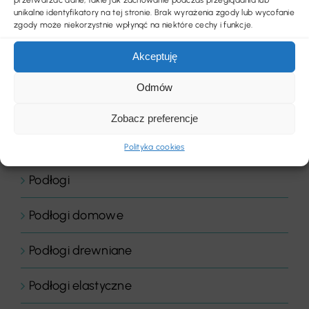
Panele drewniane
unikalne identyfikatory na tej stronie. Brak wyrażenia zgody lub wycofanie
zgody może niekorzystnie wpłynąć na niektóre cechy i funkcje.
Parkiety
Akceptuję
Placówki edukacyjne
Odmów
Płytki dywanowe
Zobacz preferencje
Płyty
Polityka cookies
Podłogi
Podłogi domowe
Podłogi drewniane
Podłogi elastyczne