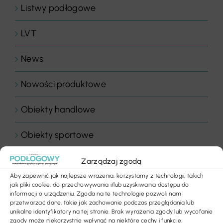
Listwy podłogowe
LVT
News
Nowości produktowe
Obiekty handlowe
Obiekty sportowe
Ogłoszenia
Zarządzaj zgodą
Aby zapewnić jak najlepsze wrażenia, korzystamy z technologii, takich
Panele drewniane
jak pliki cookie, do przechowywania i/lub uzyskiwania dostępu do
informacji o urządzeniu. Zgoda na te technologie pozwoli nam
przetwarzać dane, takie jak zachowanie podczas przeglądania lub
Parkiety
unikalne identyfikatory na tej stronie. Brak wyrażenia zgody lub wycofanie
zgody może niekorzystnie wpłynąć na niektóre cechy i funkcje.