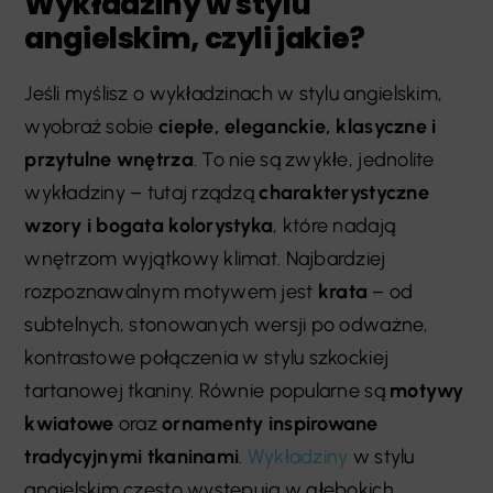
Wykładziny w stylu
angielskim, czyli jakie?
Jeśli myślisz o wykładzinach w stylu angielskim,
wyobraź sobie
ciepłe, eleganckie, klasyczne i
przytulne wnętrza
. To nie są zwykłe, jednolite
wykładziny – tutaj rządzą
charakterystyczne
wzory i bogata kolorystyka
, które nadają
wnętrzom wyjątkowy klimat. Najbardziej
rozpoznawalnym motywem jest
krata
– od
subtelnych, stonowanych wersji po odważne,
kontrastowe połączenia w stylu szkockiej
tartanowej tkaniny. Równie popularne są
motywy
kwiatowe
oraz
ornamenty inspirowane
tradycyjnymi tkaninami
.
Wykładziny
w stylu
angielskim często występują w głębokich