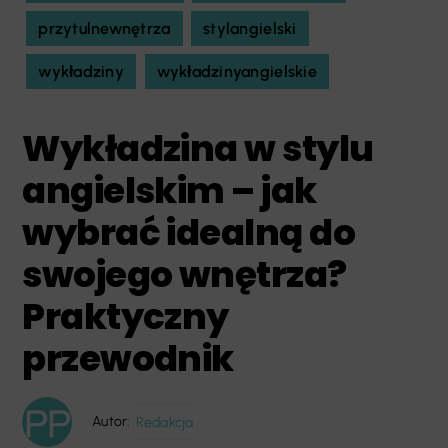
przytulnewnętrza
stylangielski
wykładziny
wykładzinyangielskie
Wykładzina w stylu
angielskim – jak
wybrać idealną do
swojego wnętrza?
Praktyczny
przewodnik
Autor:
Redakcja