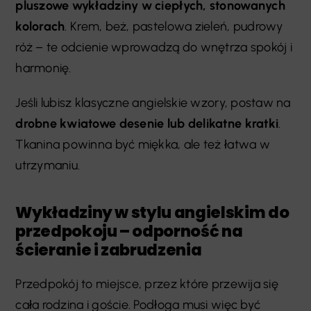
pluszowe wykładziny w ciepłych, stonowanych
kolorach
. Krem, beż, pastelowa zieleń, pudrowy
róż – te odcienie wprowadzą do wnętrza spokój i
harmonię.
Jeśli lubisz klasyczne angielskie wzory, postaw na
drobne kwiatowe desenie lub delikatne kratki
.
Tkanina powinna być miękka, ale też łatwa w
utrzymaniu.
Wykładziny w stylu angielskim do
przedpokoju – odporność na
ścieranie i zabrudzenia
Przedpokój to miejsce, przez które przewija się
cała rodzina i goście. Podłoga musi więc być