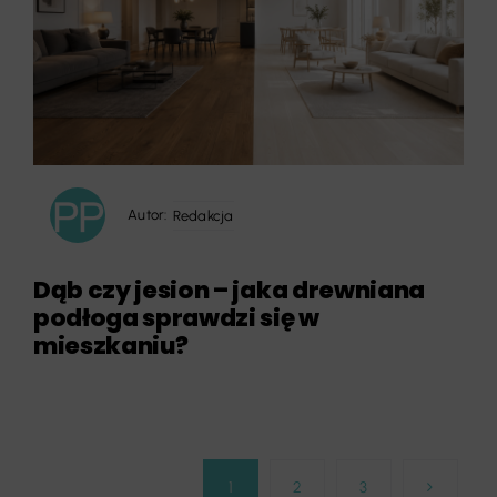
Autor:
Redakcja
Dąb czy jesion – jaka drewniana
podłoga sprawdzi się w
mieszkaniu?
1
2
3