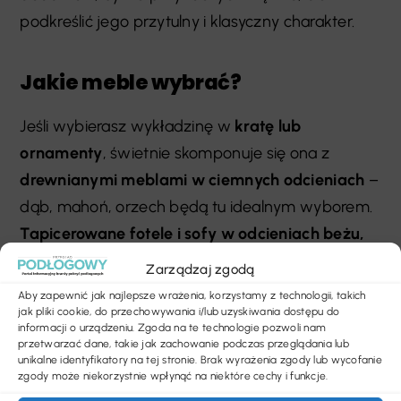
podkreślić jego przytulny i klasyczny charakter.
Jakie meble wybrać?
Jeśli wybierasz wykładzinę w
kratę lub
ornamenty
, świetnie skomponuje się ona z
drewnianymi meblami w ciemnych odcieniach
–
dąb, mahoń, orzech będą tu idealnym wyborem.
Tapicerowane fotele i sofy w odcieniach beżu,
butelkowej zieleni czy granatu
dodadzą wnętrzu
Zarządzaj zgodą
elegancji i spójności.
Aby zapewnić jak najlepsze wrażenia, korzystamy z technologii, takich
jak pliki cookie, do przechowywania i/lub uzyskiwania dostępu do
informacji o urządzeniu. Zgoda na te technologie pozwoli nam
Jaki kolor ścian?
przetwarzać dane, takie jak zachowanie podczas przeglądania lub
unikalne identyfikatory na tej stronie. Brak wyrażenia zgody lub wycofanie
zgody może niekorzystnie wpłynąć na niektóre cechy i funkcje.
Ściany? W klasycznym wnętrzu angielskim