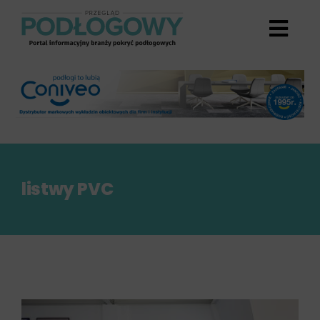
Przejdź
do
zawartości
listwy PVC