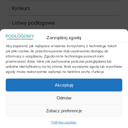
Konkurs
Listwy podłogowe
LVT
Zarządzaj zgodą
Aby zapewnić jak najlepsze wrażenia, korzystamy z technologii, takich
News
jak pliki cookie, do przechowywania i/lub uzyskiwania dostępu do
informacji o urządzeniu. Zgoda na te technologie pozwoli nam
przetwarzać dane, takie jak zachowanie podczas przeglądania lub
Nowości produktowe
unikalne identyfikatory na tej stronie. Brak wyrażenia zgody lub wycofanie
zgody może niekorzystnie wpłynąć na niektóre cechy i funkcje.
Obiekty handlowe
Akceptuję
Obiekty sportowe
Odmów
Ogłoszenia
Zobacz preferencje
Polityka cookies
Panele drewniane