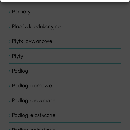
Parkiety
Placówki edukacyjne
Płytki dywanowe
Płyty
Podłogi
Podłogi domowe
Podłogi drewniane
Podłogi elastyczne
Podłogi obiektowe