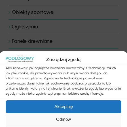
Obiekty sportowe
Ogłoszenia
Panele drewniane
Parkiety
Zarządzaj zgodą
Aby zapewnić jak najlepsze wrażenia, korzystamy z technologii, takich
Placówki edukacyjne
jak pliki cookie, do przechowywania i/lub uzyskiwania dostępu do
informacji o urządzeniu. Zgoda na te technologie pozwoli nam
przetwarzać dane, takie jak zachowanie podczas przeglądania lub
Płytki dywanowe
unikalne identyfikatory na tej stronie. Brak wyrażenia zgody lub wycofanie
zgody może niekorzystnie wpłynąć na niektóre cechy i funkcje.
Płyty
Akceptuję
Podłogi
Odmów