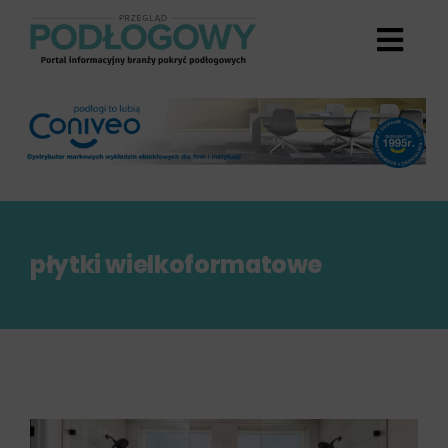
Przejdź
do
zawartości
płytki wielkoformatowe