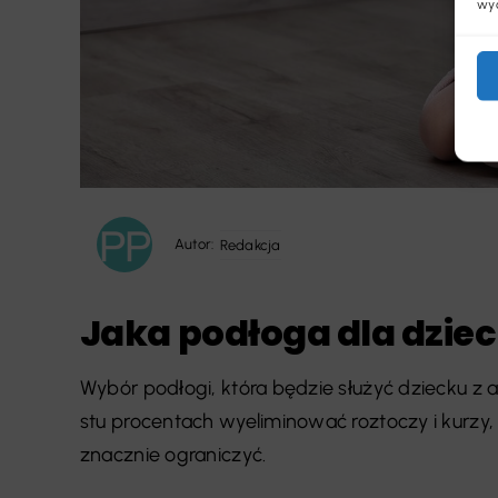
wyc
Autor:
Redakcja
Jaka podłoga dla dziec
Wybór podłogi, która będzie służyć dziecku z al
stu procentach wyeliminować roztoczy i kurzy
znacznie ograniczyć.