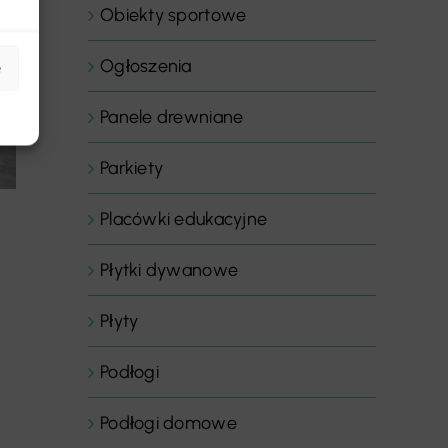
Obiekty sportowe
Ogłoszenia
e
Panele drewniane
Parkiety
Placówki edukacyjne
Płytki dywanowe
Płyty
Podłogi
Podłogi domowe