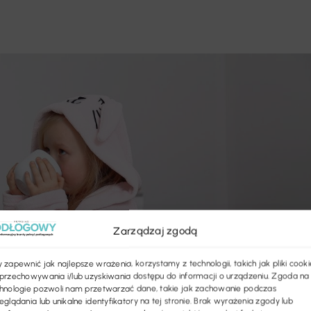
Zarządzaj zgodą
 zapewnić jak najlepsze wrażenia, korzystamy z technologii, takich jak pliki cooki
przechowywania i/lub uzyskiwania dostępu do informacji o urządzeniu. Zgoda na
hnologie pozwoli nam przetwarzać dane, takie jak zachowanie podczas
eglądania lub unikalne identyfikatory na tej stronie. Brak wyrażenia zgody lub