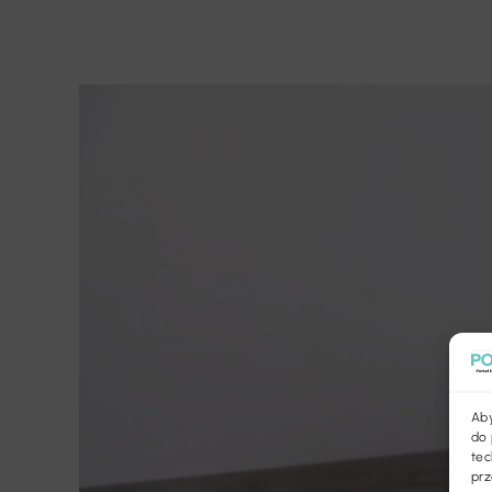
Aby
do 
tec
prz