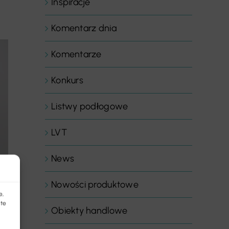
Inspiracje
Komentarz dnia
Komentarze
Konkurs
Listwy podłogowe
LVT
News
Nowości produktowe
e,
 te
Obiekty handlowe