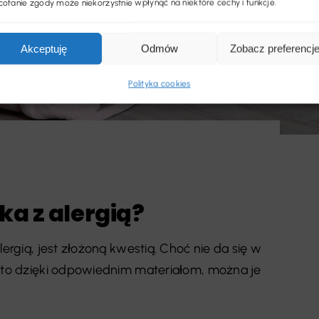
ofanie zgody może niekorzystnie wpłynąć na niektóre cechy i funkcje.
Akceptuję
Odmów
Zobacz preferencj
Polityka cookies
ka z alergią?
ergią, jest złożoną kwestią. Choć nie da się w
, to dzięki odpowiednim materiałom, można je