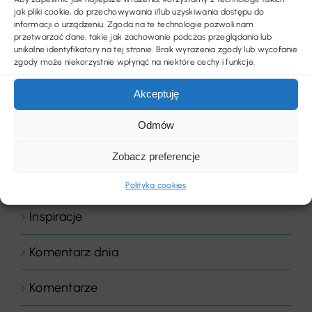
Biura i instytucje
jak pliki cookie, do przechowywania i/lub uzyskiwania dostępu do
informacji o urządzeniu. Zgoda na te technologie pozwoli nam
Biznes
przetwarzać dane, takie jak zachowanie podczas przeglądania lub
unikalne identyfikatory na tej stronie. Brak wyrażenia zgody lub wycofanie
zgody może niekorzystnie wpłynąć na niektóre cechy i funkcje.
Chemia budowlana
Akceptuję
Floor Expert Arbiton
Odmów
Gastronomia
Zobacz preferencje
Hotele & wellness
Polityka cookies
Inspiracje
Komentarz dnia
Komentarze