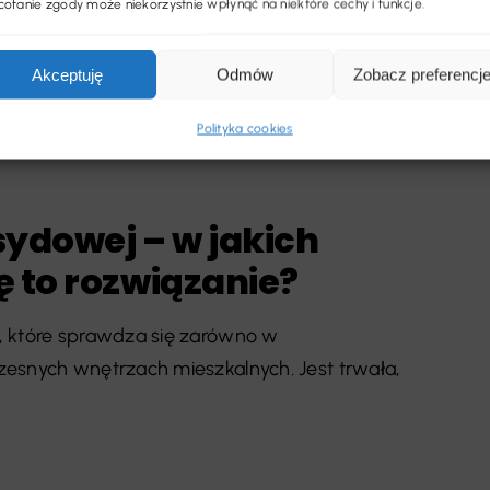
ofanie zgody może niekorzystnie wpłynąć na niektóre cechy i funkcje.
Akceptuję
Odmów
Zobacz preferencj
Polityka cookies
sydowej – w jakich
 to rozwiązanie?
, które sprawdza się zarówno w
esnych wnętrzach mieszkalnych. Jest trwała,