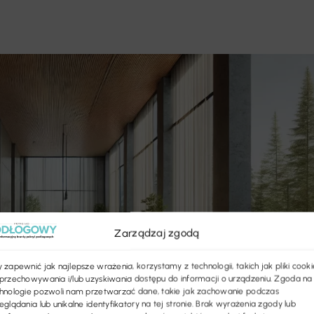
Zarządzaj zgodą
 zapewnić jak najlepsze wrażenia, korzystamy z technologii, takich jak pliki cooki
przechowywania i/lub uzyskiwania dostępu do informacji o urządzeniu. Zgoda na
hnologie pozwoli nam przetwarzać dane, takie jak zachowanie podczas
eglądania lub unikalne identyfikatory na tej stronie. Brak wyrażenia zgody lub