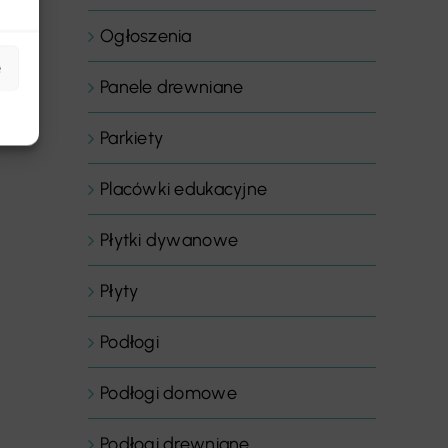
Ogłoszenia
e
Panele drewniane
Parkiety
Placówki edukacyjne
Płytki dywanowe
Płyty
Podłogi
Podłogi domowe
Podłogi drewniane