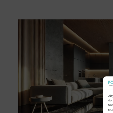
Aby
do 
tec
prz