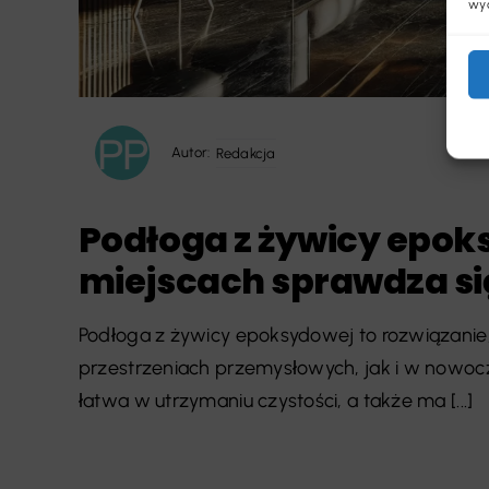
wyc
Autor:
Redakcja
Podłoga z żywicy epok
miejscach sprawdza się
Podłoga z żywicy epoksydowej to rozwiązanie
przestrzeniach przemysłowych, jak i w nowocz
łatwa w utrzymaniu czystości, a także ma [...]