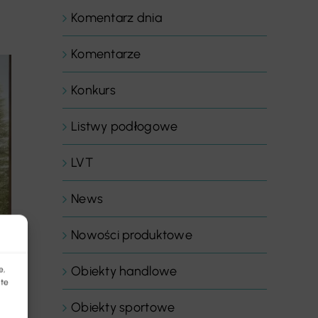
Komentarz dnia
Komentarze
Konkurs
Listwy podłogowe
LVT
News
Nowości produktowe
Obiekty handlowe
e,
 te
Obiekty sportowe