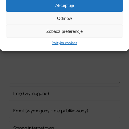
Akceptuję
Odmów
Pozostaw komentarz
Zobacz preferencje
Polityka cookies
Comment