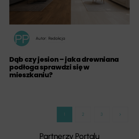
Autor:
Redakcja
Dąb czy jesion – jaka drewniana
podłoga sprawdzi się w
mieszkaniu?
1
2
3
Partnerzy Portalu