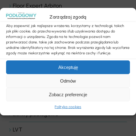
Floor Expert Arbiton
Zarządzaj zgodą
Gastronomia
Aby zapewnić jak najlepsze wrażenia, korzystamy z technologii, takich
jak pliki cookie, do przechowywania i/lub uzyskiwania dostępu do
Hotele & wellness
informacji o urządzeniu. Zgoda na te technologie pozwoli nam
przetwarzać dane, takie jak zachowanie podczas przeglądania lub
unikalne identyfikatory na tej stronie. Brak wyrażenia zgody lub wycofanie
Inspiracje
zgody może niekorzystnie wpłynąć na niektóre cechy i funkcje.
Komentarz dnia
Akceptuję
Odmów
Komentarze
Zobacz preferencje
Konkurs
Polityka cookies
Listwy podłogowe
LVT