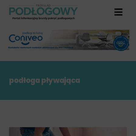
Przejdź
do
zawartości
podłoga pływająca