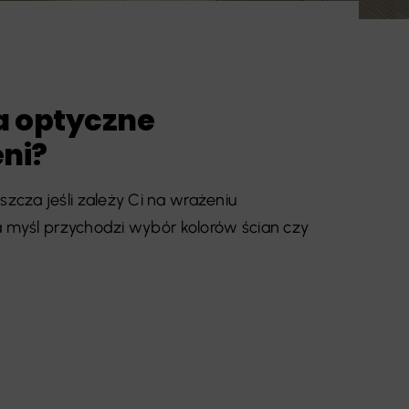
a optyczne
eni?
cza jeśli zależy Ci na wrażeniu
a myśl przychodzi wybór kolorów ścian czy