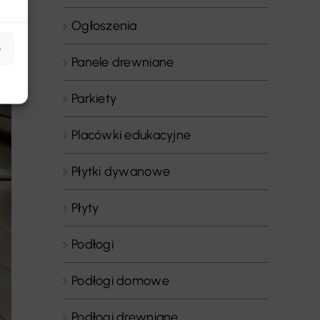
Ogłoszenia
e
Panele drewniane
Parkiety
Placówki edukacyjne
Płytki dywanowe
Płyty
Podłogi
Podłogi domowe
Podłogi drewniane