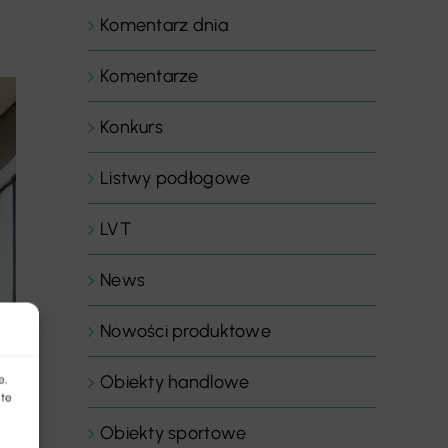
Komentarz dnia
Komentarze
Konkurs
Listwy podłogowe
LVT
News
Nowości produktowe
Obiekty handlowe
e,
 te
Obiekty sportowe