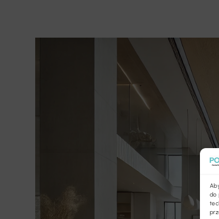
Aby
do 
tec
prz