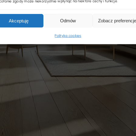
ofanie zgody może niekorzystnie wpłynąć na niektóre cechy i funkcje.
Akceptuję
Odmów
Zobacz preferencj
Polityka cookies