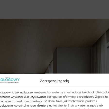
Zarządzaj zgodą
 zapewnić jak najlepsze wrażenia, korzystamy z technologii, takich jak pliki cooki
przechowywania i/lub uzyskiwania dostępu do informacji o urządzeniu. Zgoda na
hnologie pozwoli nam przetwarzać dane, takie jak zachowanie podczas
eglądania lub unikalne identyfikatory na tej stronie. Brak wyrażenia zgody lub