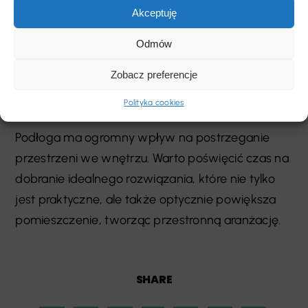
centralnych punktach, aby nie przytłaczały
Akceptuję
wnętrza;
lustrzane elementy
– lustra zamontowane
Odmów
na ścianach lub szafach to niezawodny
Zobacz preferencje
sposób na zwiększenie wrażenia
przestrzeni.
Polityka cookies
Podłoga ma ogromny wpływ na postrzeganie
przestrzeni we wnętrzu. Warto poświęcić czas na
dobranie idealnego rozwiązania, które nie tylko
jest praktyczne, ale także optycznie powiększa
pomieszczenie, tworząc przestronną aranżację.
SHARE