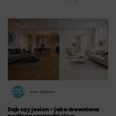
Autor:
Redakcja
Dąb czy jesion – jaka drewniana
podłoga sprawdzi się w