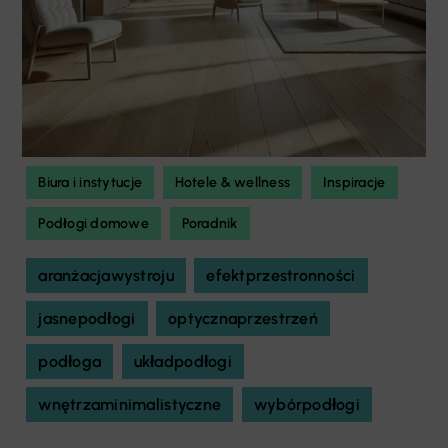
Biura i instytucje
Hotele & wellness
Inspiracje
Podłogi domowe
Poradnik
aranżacjawystroju
efektprzestronności
jasnepodłogi
optycznaprzestrzeń
podłoga
układpodłogi
wnętrzaminimalistyczne
wybórpodłogi