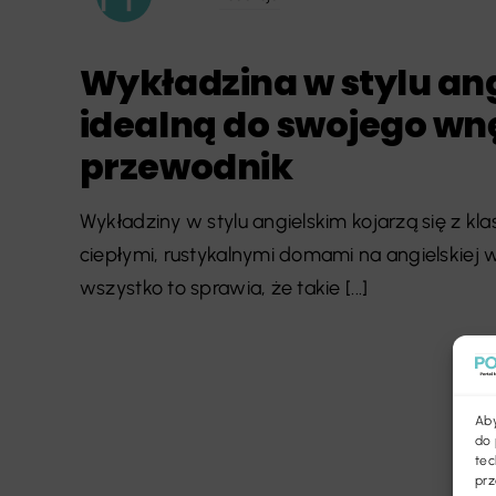
Wykładzina w stylu an
idealną do swojego wn
przewodnik
Wykładziny w stylu angielskim kojarzą się z kl
ciepłymi, rustykalnymi domami na angielskiej w
wszystko to sprawia, że takie [...]
Aby
do 
tec
prz