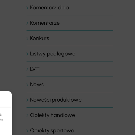
Komentarz dnia
Komentarze
Konkurs
Listwy podłogowe
LVT
News
Nowości produktowe
Obiekty handlowe
e,
 te
Obiekty sportowe