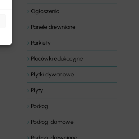
Ogłoszenia
e
Panele drewniane
Parkiety
Placówki edukacyjne
Płytki dywanowe
Płyty
Podłogi
Podłogi domowe
Podłogi drewniane