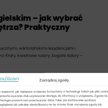
gielskim – jak wybrać
ętrza? Praktyczny
asycznymi, wiktoriańskimi rezydencjami i
si. Kraty, kwiatowe wzory, bogate kolory –
Zarządzaj zgodą
 zapewnić jak najlepsze wrażenia, korzystamy z technologii, takich jak pliki cooki
przechowywania i/lub uzyskiwania dostępu do informacji o urządzeniu. Zgoda na
hnologie pozwoli nam przetwarzać dane, takie jak zachowanie podczas
eglądania lub unikalne identyfikatory na tej stronie. Brak wyrażenia zgody lub