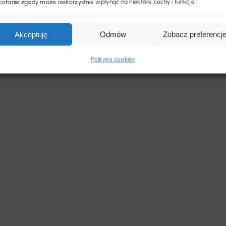
ofanie zgody może niekorzystnie wpłynąć na niektóre cechy i funkcje.
Akceptuję
Odmów
Zobacz preferencj
Polityka cookies