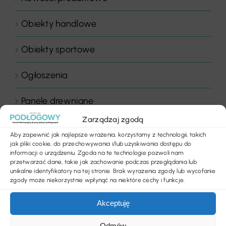
Obiekty handlowe
Obiekty sportowe
Ogłoszenia
Panele drewniane
Zarządzaj zgodą
Parkiety
Aby zapewnić jak najlepsze wrażenia, korzystamy z technologii, takich
jak pliki cookie, do przechowywania i/lub uzyskiwania dostępu do
Placówki edukacyjne
informacji o urządzeniu. Zgoda na te technologie pozwoli nam
przetwarzać dane, takie jak zachowanie podczas przeglądania lub
unikalne identyfikatory na tej stronie. Brak wyrażenia zgody lub wycofanie
Płytki dywanowe
zgody może niekorzystnie wpłynąć na niektóre cechy i funkcje.
Płyty
Akceptuję
Odmów