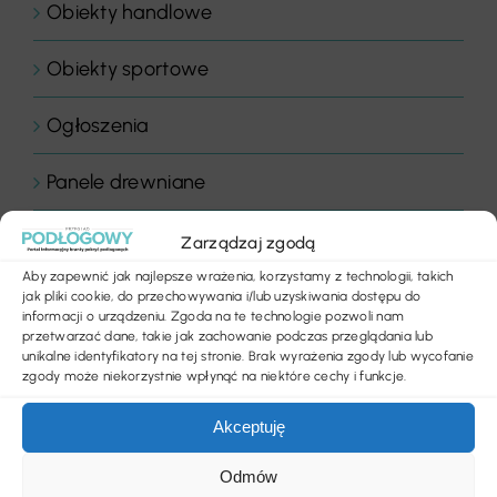
Obiekty handlowe
Obiekty sportowe
Ogłoszenia
Panele drewniane
Parkiety
Zarządzaj zgodą
Aby zapewnić jak najlepsze wrażenia, korzystamy z technologii, takich
Placówki edukacyjne
jak pliki cookie, do przechowywania i/lub uzyskiwania dostępu do
informacji o urządzeniu. Zgoda na te technologie pozwoli nam
przetwarzać dane, takie jak zachowanie podczas przeglądania lub
Płytki dywanowe
unikalne identyfikatory na tej stronie. Brak wyrażenia zgody lub wycofanie
zgody może niekorzystnie wpłynąć na niektóre cechy i funkcje.
Płyty
Akceptuję
Podłogi
Odmów