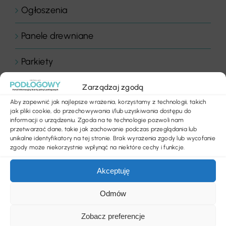
Ogłoszenia
Panele drewniane
Parkiety
Placówki edukacyjne
Zarządzaj zgodą
Aby zapewnić jak najlepsze wrażenia, korzystamy z technologii, takich
Płytki dywanowe
jak pliki cookie, do przechowywania i/lub uzyskiwania dostępu do
informacji o urządzeniu. Zgoda na te technologie pozwoli nam
przetwarzać dane, takie jak zachowanie podczas przeglądania lub
Płyty
unikalne identyfikatory na tej stronie. Brak wyrażenia zgody lub wycofanie
zgody może niekorzystnie wpłynąć na niektóre cechy i funkcje.
Podłogi
Akceptuję
Podłogi domowe
Odmów
Podłogi drewniane
Zobacz preferencje