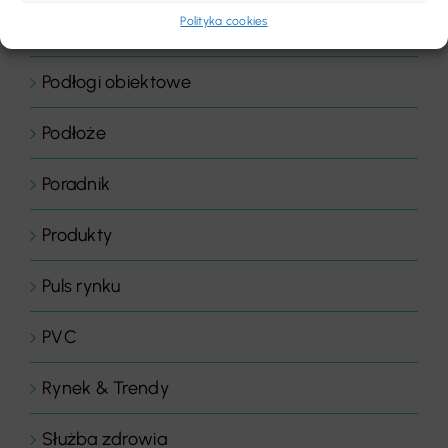
Polityka cookies
Podłogi elastyczne
Podłogi obiektowe
Podłoże
Poradnik
Produkty
Puls rynku
PVC
Rynek & Trendy
Służba zdrowia