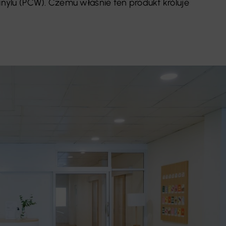
inylu (PCW). Czemu właśnie ten produkt króluje