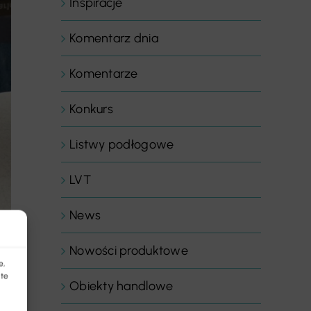
Inspiracje
Komentarz dnia
Komentarze
Konkurs
Listwy podłogowe
LVT
News
Nowości produktowe
e,
 te
Obiekty handlowe