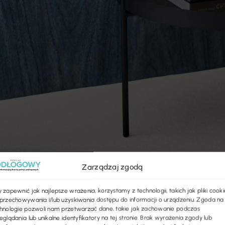
Zarządzaj zgodą
 zapewnić jak najlepsze wrażenia, korzystamy z technologii, takich jak pliki cooki
przechowywania i/lub uzyskiwania dostępu do informacji o urządzeniu. Zgoda na
hnologie pozwoli nam przetwarzać dane, takie jak zachowanie podczas
eglądania lub unikalne identyfikatory na tej stronie. Brak wyrażenia zgody lub