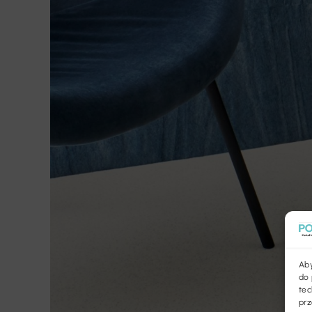
Aby
do 
tec
prz