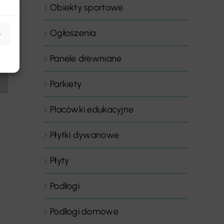
Obiekty sportowe
Ogłoszenia
e
Panele drewniane
Parkiety
Placówki edukacyjne
Płytki dywanowe
Płyty
Podłogi
Podłogi domowe