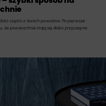
– szybki sposób na
zchnie
e dość często z dwóch powodów. Po pierwsze
u, że powierzchnie stają się słabo przyczepne