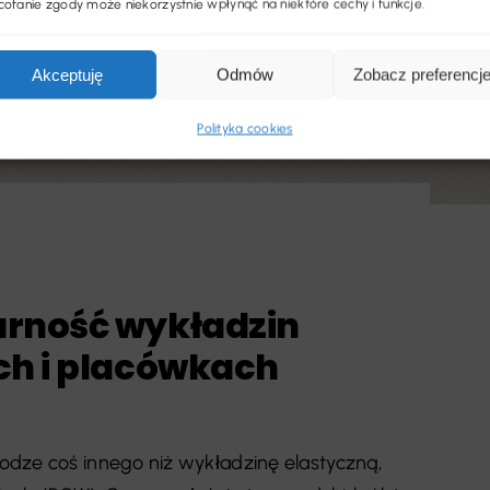
ofanie zgody może niekorzystnie wpłynąć na niektóre cechy i funkcje.
Akceptuję
Odmów
Zobacz preferencj
Polityka cookies
arność wykładzin
ch i placówkach
dze coś innego niż wykładzinę elastyczną,