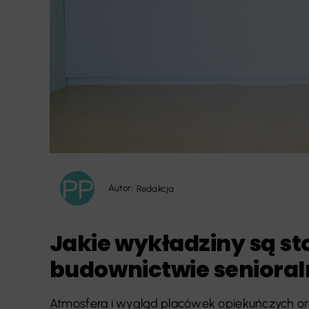
Autor:
Redakcja
Jakie wykładziny są s
budownictwie seniora
Atmosfera i wygląd placówek opiekuńczych o