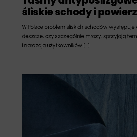
Taśmy antypoślizgowe 
śliskie schody i powier
W Polsce problem śliskich schodów występuj
deszcze, czy szczególnie mrozy, sprzyjają tem
i narażają użytkowników [...]