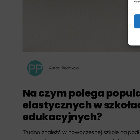
wyc
Autor:
Redakcja
Na czym polega popul
elastycznych w szkoła
edukacyjnych?
Trudno znaleźć w nowoczesnej szkole na podło