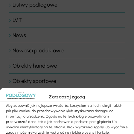
Listwy podłogowe
LVT
News
Nowości produktowe
Obiekty handlowe
Obiekty sportowe
Ogłoszenia
Zarządzaj zgodą
Aby zapewnić jak najlepsze wrażenia, korzystamy z technologii, takich
Panele drewniane
jak pliki cookie, do przechowywania i/lub uzyskiwania dostępu do
informacji o urządzeniu. Zgoda na te technologie pozwoli nam
przetwarzać dane, takie jak zachowanie podczas przeglądania lub
Parkiety
unikalne identyfikatory na tej stronie. Brak wyrażenia zgody lub wycofanie
zgody może niekorzystnie wpłynąć na niektóre cechy i funkcje.