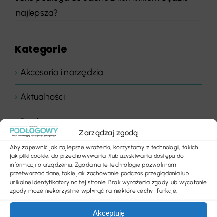
najlepsza?
Kategorie
Akcesoria i narzędzia
Aktualności
Bez kategorii
Zarządzaj zgodą
Biura i instytucje
Aby zapewnić jak najlepsze wrażenia, korzystamy z technologii, takich
jak pliki cookie, do przechowywania i/lub uzyskiwania dostępu do
informacji o urządzeniu. Zgoda na te technologie pozwoli nam
Biznes
przetwarzać dane, takie jak zachowanie podczas przeglądania lub
unikalne identyfikatory na tej stronie. Brak wyrażenia zgody lub wycofanie
zgody może niekorzystnie wpłynąć na niektóre cechy i funkcje.
Chemia budowlana
Akceptuję