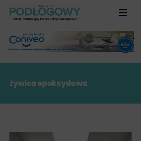
Przejdź
do
zawartości
żywica epoksydowa