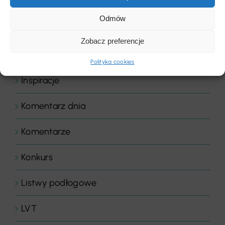
Floor Expert Arbiton
Odmów
Gastronomia
Zobacz preferencje
Hotele & wellness
Polityka cookies
Inspiracje
Komentarz dnia
Komentarze
Konkurs
Listwy podłogowe
LVT