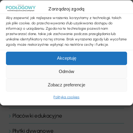
Zarządzaj zgodą
News
Aby zapewnić jak najlepsze wrażenia, korzystamy z technologii, takich
jak pliki cookie, do przechowywania i/lub uzyskiwania dostępu do
Nowości produktowe
informacji o urządzeniu. Zgoda na te technologie pozwoli nam
przetwarzać dane, takie jak zachowanie podczas przeglądania lub
Obiekty handlowe
unikalne identyfikatory na tej stronie. Brak wyrażenia zgody lub wycofanie
zgody może niekorzystnie wpłynąć na niektóre cechy i funkcje.
Obiekty sportowe
Akceptuję
Ogłoszenia
Odmów
Panele drewniane
Zobacz preferencje
Polityka cookies
Parkiety
Placówki edukacyjne
Płytki dywanowe